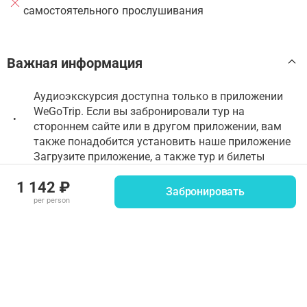
самостоятельного прослушивания
Важная информация
Аудиоэкскурсия доступна только в приложении
WeGoTrip. Если вы забронировали тур на
•
стороннем сайте или в другом приложении, вам
также понадобится установить наше приложение
Загрузите приложение, а также тур и билеты
заранее, до посещения достопримечательности —
•
1 142 ₽
так, ничто не помешает вам насладиться
Забронировать
экскурсией
per person
Пожалуйста, обратите внимание, что на месте
старта тура и его проведения нет персонала
WeGoTrip — это самостоятельная аудиоэкскурсия.
•
Вы можете запустить тур в любое время, начиная
со стартовой точки
Для прохождения экскурсии понадобится