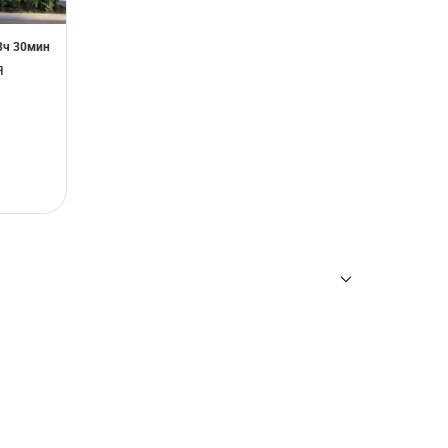
 3ч 30мин
я
ны
для требуемого тура