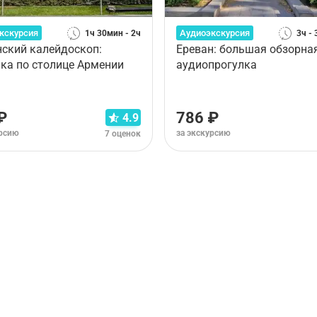
кскурсия
Аудиоэкскурсия
1ч 30мин - 2ч
3ч -
нский калейдоскоп:
Ереван: большая обзорна
ка по столице Армении
аудиопрогулка
₽
786 ₽
4.9
урсию
за экскурсию
7 оценок
рианта тура. Пожалуйста,
ознакомьтесь с условиями отме