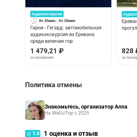
Аудиоэкскурсия
Аудиоэ
Ерева
4ч 30мин - 5ч 30мин
Гарни - Гегард: автомобильная
прогул
аудиоэкскурсия из Еревана
среди величия гор
1 479,21 ₽
828 
за экскурсию
за экск
Политика отмены
Правила отмены зависят от типа выбранного ва
Аудиоэкскурсия
.
Знакомьтесь, организатор Anna
На WeGoTrip с 2025
1
оценка и отзыв
1.0