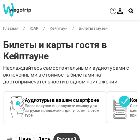
?
Главная
ЮАР
Кейптаун
Билеты в музеи
Билеты и карты гостя в
Кейптауне
Наслаждайтесь самостоятельными аудиотурами с
включенными в стоимость билетами на
достопримечательности в одном приложении.
Аудиотуры в вашем смартфоне
Кон
После покупки вы получите ссылку для
С по
загрузки приложения для участия в этом
сами 
туре.
приос
Цена
Дата
Русский