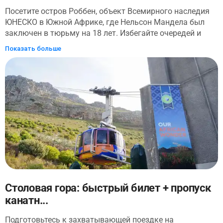
Посетите остров Роббен, объект Всемирного наследия
ЮНЕСКО в Южной Африке, где Нельсон Мандела был
заключен в тюрьму на 18 лет. Избегайте очередей и
наслаждайтесь совместной поездкой на лодке и
Показать больше
экскурсией по музею с заранее забронированным
билетом, который включает трансфер между вашим
отелем и воротами Нельсона Манделы на остров
Роббен. Узнайте об истории острова и о том, как
Нельсон Мандела и другие лидеры боролись за свободу
Южной Африки. Дойдите до Groot Constantia,
старейшего винодельческого хозяйства в Южной
Африке, расположенного в красивой долине
Констанция. Основанный в 1685 году, он предлагает
заглянуть в богатую историю виноделия страны.
Прогуляйтесь по прекрасным виноградникам и садам,
наслаждаясь удивительными видами.
Столовая гора: быстрый билет + пропуск
канатн...
Подготовьтесь к захватывающей поездке на