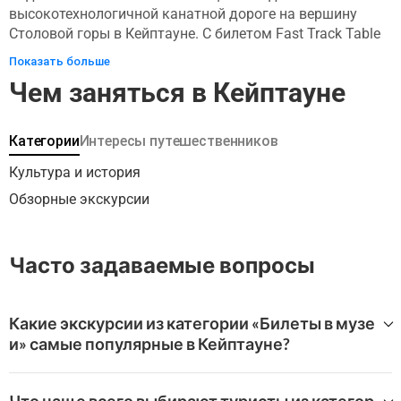
высокотехнологичной канатной дороге на вершину
Столовой горы в Кейптауне. С билетом Fast Track Table
Mountain пропустите очереди и прыгните прямо на
Показать больше
канатную дорогу. Пролетайте над городом-матерью,
Чем заняться в Кейптауне
любуясь живописными видами на город и его
окрестности. Это увлекательное приключение
обязательно нужно посетить при посещении Кейптауна.
Категории
Интересы путешественников
Не упустите возможность стать свидетелем этого
природного чуда, расположенного во Всемирном
Культура и история
наследии Капской флористической области ЮНЕСКО.
Обзорные экскурсии
Часто задаваемые вопросы
Какие экскурсии из категории «Билеты в музе
и» самые популярные в Кейптауне?
WeGoTrip предлагает широкий выбор туров «Билеты в
музеи» в Кейптауне.