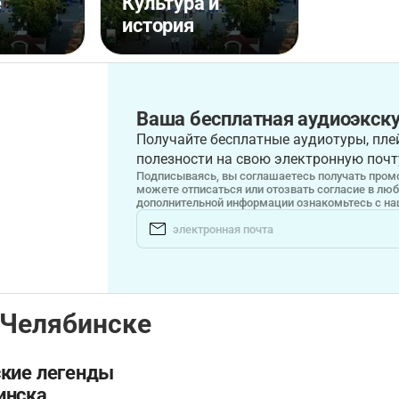
е
Культура и
и
история
Ваша бесплатная аудиоэкску
Получайте бесплатные аудиотуры, плей
полезности на свою электронную почт
Подписываясь, вы соглашаетесь получать промо
можете отписаться или отозвать согласие в лю
дополнительной информации ознакомьтесь с н
 Челябинске
ские легенды
инска