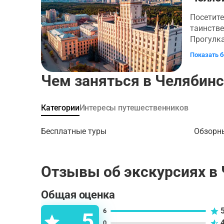
Посетите
таинстве
Прогулка
Ярославс
Показать 
строител
начало и
Чем заняться в Челябин
Познаком
для разв
дома кот
Категории
Интересы путешественников
Кирова и
многочи
Бесплатные туры
Обзорн
Челябин
Мальчик 
других. 
Отзывы об экскурсиях в
о памятн
поверье 
Общая оценка
и посети
связанны
6
5
А.С.Пушк
0