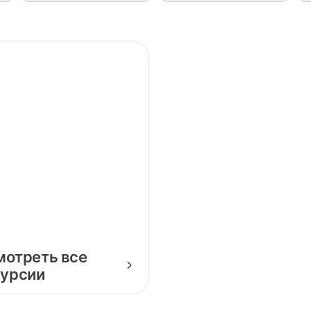
Законодательного
элеватор
собрания
мотреть все
курсии