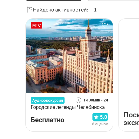
М.И.Глинки
основателям
Челябинска
Найдено активностей:
1
МТС
Аудиоэкскурсия
1ч 30мин - 2ч
Городские легенды Челябинска
Пос
5.0
Бесплатно
экс
6 оценок