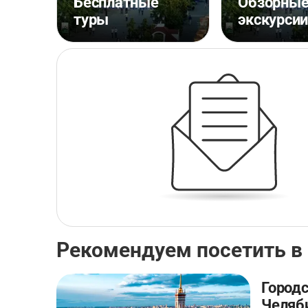
Бесплатные
Обзорны
туры
экскурси
Рекомендуем посетить в
Город
Челяб