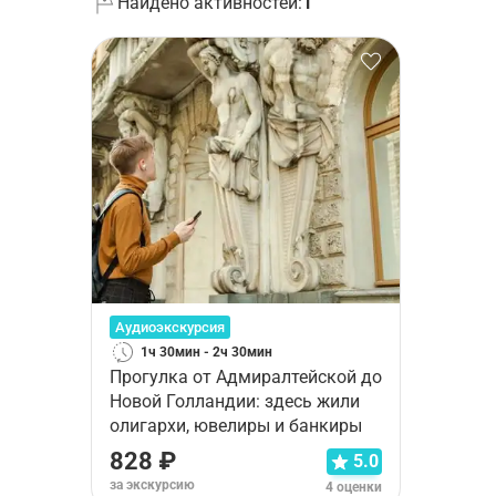
Найдено активностей:
1
Аудиоэкскурсия
1ч 30мин - 2ч 30мин
Прогулка от Адмиралтейской до
Новой Голландии: здесь жили
олигархи, ювелиры и банкиры
828 ₽
5.0
за экскурсию
4 оценки