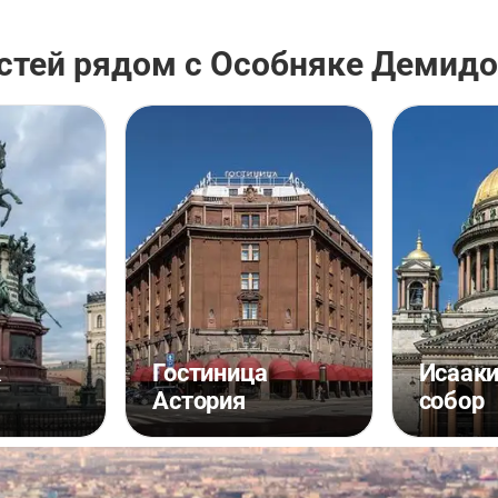
стей рядом с Особняке Демид
к
Гостиница
Исааки
I
Астория
собор