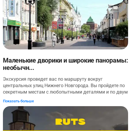
Руслан Станчев и Екатерина Чудакова. РУТС в Нижнем
Новгороде проходит при поддержки компании СИБУР в
рамках программы социальных инвестиций «Формула
хороших дел». Ну что побежали?
Маленькие дворики и широкие панорамы:
необычн...
Экскурсия проведет вас по маршруту вокруг
центральных улиц Нижнего Новгорода. Вы пройдете по
секретным местам с любопытными деталями и по двум
набережным на высоких берегах. Вы увидите автограф
Показать больше
архитектора, мимо которого бы точно прошли, не
заметив, и разгадаете историю спрятанного
готического собора. Прогуляетесь по пешеходной
Большая Покровская улице и рассмотрите домики
Студеной улицы с их богатой историей. Полюбуетесь