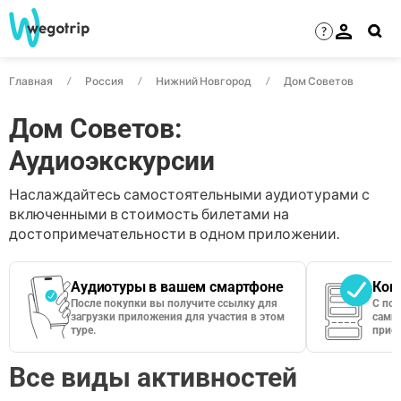
?
Главная
Россия
Нижний Новгород
Дом Советов
Дом Советов:
Аудиоэкскурсии
Наслаждайтесь самостоятельными аудиотурами с
включенными в стоимость билетами на
достопримечательности в одном приложении.
Аудиотуры в вашем смартфоне
Кон
После покупки вы получите ссылку для
С по
загрузки приложения для участия в этом
сами 
туре.
приос
Все виды активностей