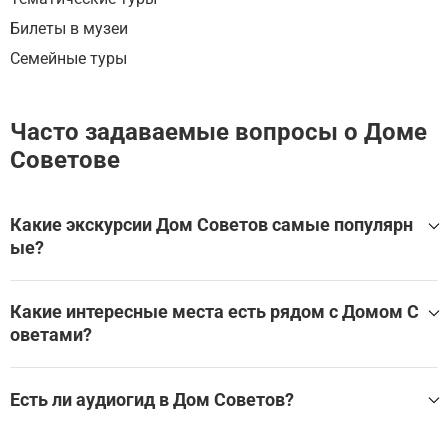
Билеты в музеи
Семейные туры
Часто задаваемые вопросы о Доме
Советове
Какие экскурсии Дом Советов самые популярн
ые?
Самые популярные туры Дом Советов:
Какие интересные места есть рядом с Домом С
Нижегородский Кремль: прогулка по сердцу Нижнего
оветами?
Новгорода
Дом Советов находится в Нижнем Новгороде, в окружен
ии множества других великолепных мест.
Есть ли аудиогид в Дом Советов?
Эти экскурсии охватывают Дом Советы и другие близл
Да, для посещения Дом Советов доступен аудиогид, кот
ежащие достопримечательности: