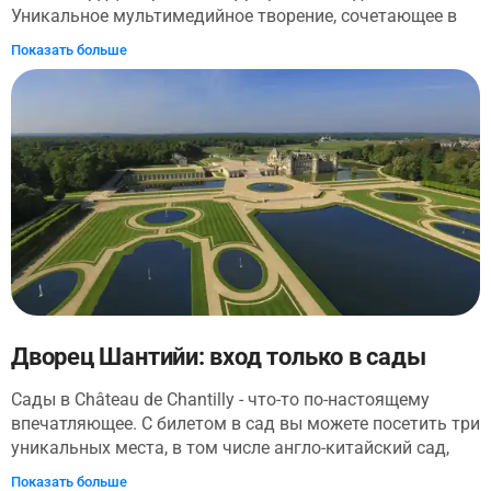
Уникальное мультимедийное творение, сочетающее в
архитектурные особенности собора. Эта экскурсия не
себе оркестровую музыку, видеомэппинг и световые
аффилирована с Дворцом инвалидов и Музеем армии, а
Показать больше
эффекты, иммерсивное шоу AURA INVALIDES
предоставлена независимым автором. В билет включен
сублимирует архитектуру знаменитого парижского
в стоимость для удобства клиента, без дополнительной
памятника. Предлагаемое исключительно в вечернее
наценки.
время, AURA INVALIDES приглашает посетителей
(заново) открыть для себя исключительное наследие
Dôme des Invalides - через необыкновенные впечатления!
Дворец Шантийи: вход только в сады
Сады в Château de Chantilly - что-то по-настоящему
впечатляющее. С билетом в сад вы можете посетить три
уникальных места, в том числе англо-китайский сад,
который послужил источником вдохновения для
Показать больше