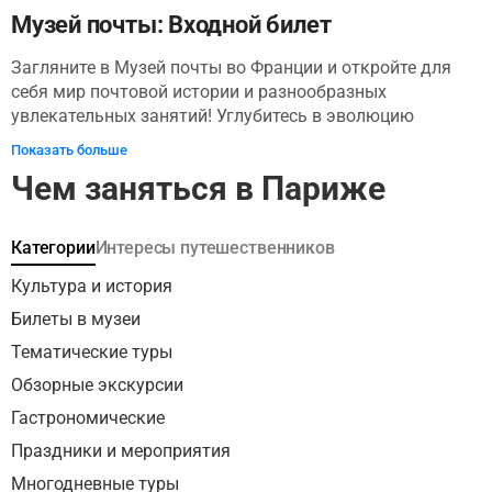
Музей почты: Входной билет
Загляните в Музей почты во Франции и откройте для
себя мир почтовой истории и разнообразных
увлекательных занятий! Углубитесь в эволюцию
доставки почты во Франции, развитие почтовой
Показать больше
инфраструктуры и влияние коммуникационных
Чем заняться в Париже
технологий с течением времени. Вы даже можете встать
на место почтальона/почтальонки и узнать о
повседневной жизни и проблемах, с которыми
Категории
Интересы путешественников
сталкивались почтовые работники на протяжении всей
истории. Откройте для себя редкие артефакты,
Культура и история
почтовую форму, старинные почтовые ящики и
Билеты в музеи
исторические документы, которые позволяют
Тематические туры
заглянуть в мир почтовых операций. Вскоре вы
почувствуете глубокую признательность почтовым
Обзорные экскурсии
работникам и их роли в объединении людей и
Гастрономические
сообществ.
Праздники и мероприятия
Многодневные туры