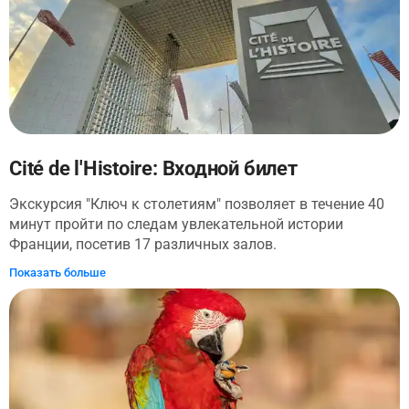
драматическими скульптурами музей открывает свои
сокровища впечатляющим, инновационным способом.
Наслаждайтесь интересными цифровыми и
интерактивными функциями на протяжении всего тура,
которые понравятся как молодым, так и опытным
искателям приключений.
Cité de l'Histoire: Входной билет
Экскурсия "Ключ к столетиям" позволяет в течение 40
минут пройти по следам увлекательной истории
Франции, посетив 17 различных залов.
Квалифицированные актеры проведут вас через 12
Показать больше
веков истории, создавая захватывающий
четырехмерный сенсорный опыт, озвученный Франком
Ферраном. Загляните в кабинет, принадлежавший
генералу де Голлю, войдите в походную палатку
Наполеона 1-го и посетите столярную мастерскую XVIII
века. Это событие было создано Франком Ферраном,
режиссером Тьерри Ретифом и спродюсировано