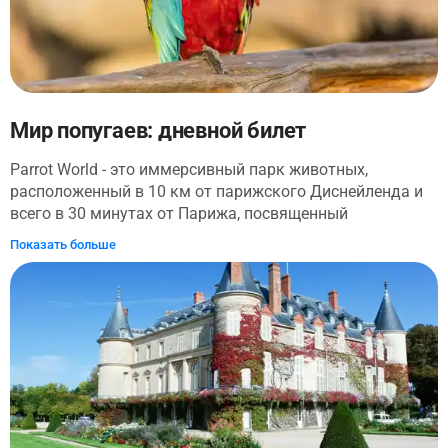
компанией Amaclio Productions, известной своими
иммерсивными историческими шоу.
Мир попугаев: дневной билет
Parrot World - это иммерсивный парк животных,
расположенный в 10 км от парижского Диснейленда и
всего в 30 минутах от Парижа, посвященный
сокровищам Южной Америки. Посетители могут
Показать больше
наблюдать за животными из Амазонки и Патагонии в
обстановке, близкой к их естественной среде обитания.
Парк спроектирован как природный заповедник, где
посетители могут искать знаковых южноамериканских
животных, таких как попугаи, ягуары, гигантские
выдры, пингвины Гумбольдта, капибары и многие
другие. Помимо экспонатов с животными, здесь также
есть столовая и большая игровая площадка для детей.
Парк предлагает веселые и захватывающие