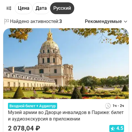
Цена
Дата
Русский
Найдено активностей:
3
Рекомендуемые
Входной билет + Аудиотур
1ч - 2ч
Музей армии во Дворце инвалидов в Париже: билет
и аудиоэкскурсия в приложении
2 078,04 ₽
4.5