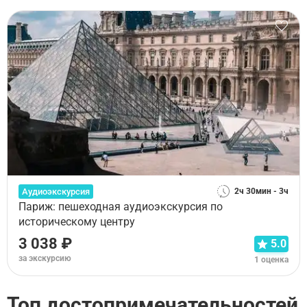
Аудиоэкскурсия
2ч 30мин - 3ч
Париж: пешеходная аудиоэкскурсия по
историческому центру
3 038 ₽
5.0
за экскурсию
1 оценка
Топ достопримечательностей