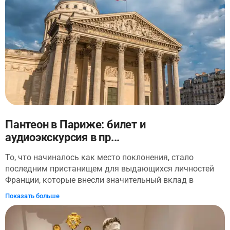
отражающие красоту разрушенной в настоящее время
Нотр-Дам, с особым вниманием к шпилю. Если вы
выбрали этот вариант, вы также сможете посещать
регулярно меняющиеся временные выставки.
Пантеон в Париже: билет и
аудиоэкскурсия в пр...
То, что начиналось как место поклонения, стало
последним пристанищем для выдающихся личностей
Франции, которые внесли значительный вклад в
развитие нации. С помощью аудиоэкскурсии в
Показать больше
приложении, вы сможете исследовать Пантеон в своем
темпе — величественный и прекрасный памятник,
который имеет огромное значение для французского