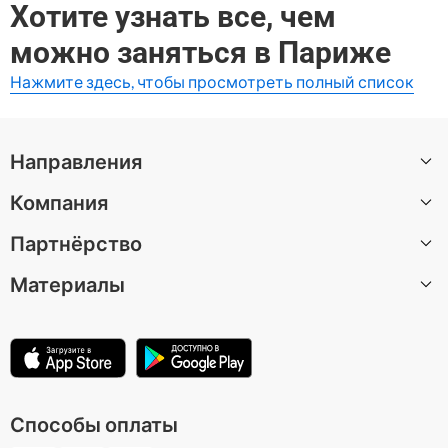
Хотите узнать все, чем
можно заняться в Париже
Нажмите здесь, чтобы просмотреть полный список
Направления
Компания
Все направления
Партнёрство
О нас
Материалы
Вакансии
Стать автором экскурсии
Центр поддержки
Партнерская программа
Статьи
Условия использования
Для музеев и достопримечательностей
Политика конфиденциальности
Способы оплаты