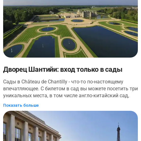
архитектурных стилях Ле Корбюзье, вилла включает в
себя основные элементы дизайна: пилот, сад на крыше,
открытую планировку, горизонтальные окна и
свободный фасад.
Дворец Шантийи: вход только в сады
Сады в Château de Chantilly - что-то по-настоящему
впечатляющее. С билетом в сад вы можете посетить три
уникальных места, в том числе англо-китайский сад,
который послужил источником вдохновения для
Показать больше
деревушки Марии-Антуанетты в Версале. После того,
как вы прогулялись по загородным домам с
растениями в китайском саду в симпатичном стиле,
неторопливо прогуляйтесь до следующей остановки -
Английского сада. Идеально подходящий для