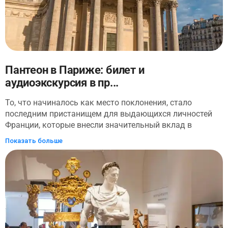
Пантеон в Париже: билет и
аудиоэкскурсия в пр...
То, что начиналось как место поклонения, стало
последним пристанищем для выдающихся личностей
Франции, которые внесли значительный вклад в
развитие нации. С помощью аудиоэкскурсии в
Показать больше
приложении, вы сможете исследовать Пантеон в своем
темпе — величественный и прекрасный памятник,
который имеет огромное значение для французского
народа. В этом монументальном сооружении можно
увидеть произведения искусства, от скульптур до
фресок, картин, гобеленов и многого другого, которые
отражают глубокое уважение нации к своей
Республике. От патриотических скульптур на фасаде до