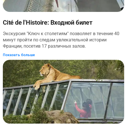
искателям приключений.
Cité de l'Histoire: Входной билет
Экскурсия "Ключ к столетиям" позволяет в течение 40
минут пройти по следам увлекательной истории
Франции, посетив 17 различных залов.
Квалифицированные актеры проведут вас через 12
Показать больше
веков истории, создавая захватывающий
четырехмерный сенсорный опыт, озвученный Франком
Ферраном. Загляните в кабинет, принадлежавший
генералу де Голлю, войдите в походную палатку
Наполеона 1-го и посетите столярную мастерскую XVIII
века. Это событие было создано Франком Ферраном,
режиссером Тьерри Ретифом и спродюсировано
компанией Amaclio Productions, известной своими
иммерсивными историческими шоу.