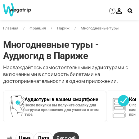
?
Главная
Франция
Париж
Многодневные туры
Многодневные туры -
Аудиогид в Париже
Наслаждайтесь самостоятельными аудиотурами с
включенными в стоимость билетами на
достопримечательности в одном приложении.
Аудиотуры в вашем смартфоне
Кон
После покупки вы получите ссылку для
С по
загрузки приложения для участия в этом
сами 
туре.
приос
Цена
Дата
Русский