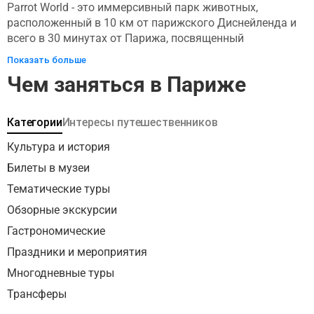
Parrot World - это иммерсивный парк животных,
расположенный в 10 км от парижского Диснейленда и
всего в 30 минутах от Парижа, посвященный
сокровищам Южной Америки. Посетители могут
Показать больше
наблюдать за животными из Амазонки и Патагонии в
Чем заняться в Париже
обстановке, близкой к их естественной среде обитания.
Парк спроектирован как природный заповедник, где
посетители могут искать знаковых южноамериканских
Категории
Интересы путешественников
животных, таких как попугаи, ягуары, гигантские
выдры, пингвины Гумбольдта, капибары и многие
Культура и история
другие. Помимо экспонатов с животными, здесь также
Билеты в музеи
есть столовая и большая игровая площадка для детей.
Тематические туры
Парк предлагает веселые и захватывающие
впечатления, где посетители могут перенестись в
Обзорные экскурсии
красочные пейзажи Южной Америки.
Гастрономические
Праздники и мероприятия
Многодневные туры
Трансферы