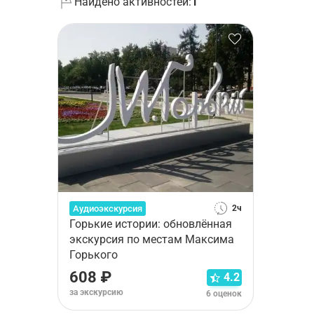
Найдено активностей:
1
Аудиоэкскурсия
2ч
Горькие истории: обновлённая
экскурсия по местам Максима
Горького
608 ₽
4.2
за экскурсию
6 оценок