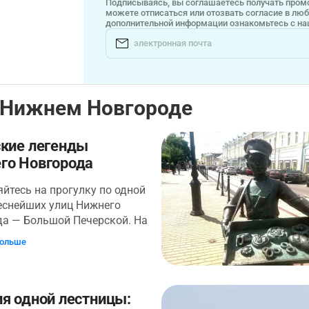
Подписываясь, вы соглашаетесь получать промо
можете отписаться или отозвать согласие в лю
дополнительной информации ознакомьтесь с н
 Нижнем Новгороде
ские легенды
го Новгорода
йтесь на прогулку по одной
еснейших улиц Нижнего
да — Большой Печерской. На
вительным образом
больше
уют старые купеческие
 и новостройки,
ющиеся объекты
ого наследия и
я одной лестницы: