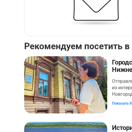
Рекомендуем посетить в
Город
Нижне
Отправля
из интер
Новгоро
ней уди
Показать 
соседств
особняки
разруша
культурн
Истори