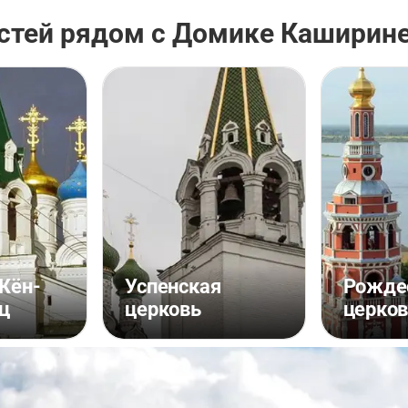
стей рядом с Домике Каширин
Жён-
Успенская
Рожде
ц
церковь
церко