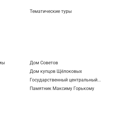
Веселой Козе и как он связан с
гербом Нижнего Новгорода. Вы
Тематические туры
увидите один из старейших русских
театров - театр Драмы, найдёте дом,
в котором не смог уснуть Николай I,
а также одну из самых красивых
построек Большой Покровской —
здание Государственного банка. А
ещё вас ждут истории об
уникальных архитектурных объектах
мы
Дом Советов
и их жителях, которые знают только
Дом купцов Щёлоковых
местные или искушенные
путешественники!
Государственный центральный...
Памятник Максиму Горькому