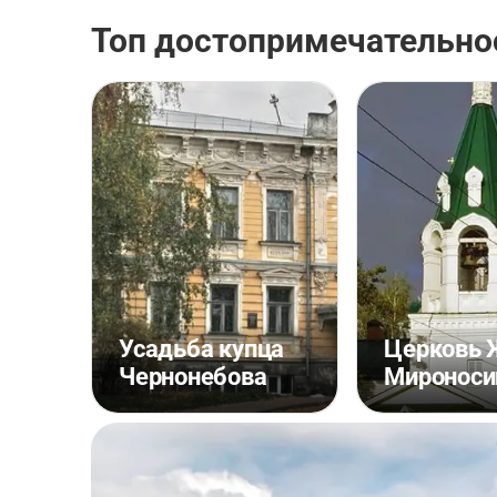
Топ достопримечательно
Усадьба купца
Церковь 
Чернонебова
Мироноси