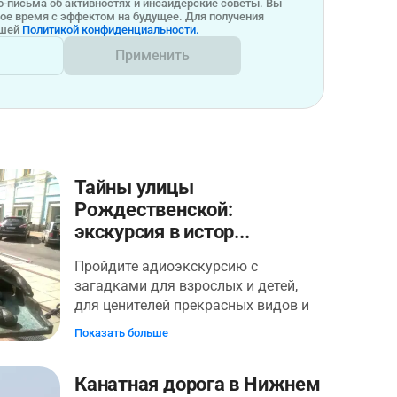
-письма об активностях и инсайдерские советы. Вы
бое время с эффектом на будущее. Для получения
ашей
Политикой конфиденциальности.
Применить
Тайны улицы
Рождественской:
экскурсия в истор...
Пройдите адиоэкскурсию с
загадками для взрослых и детей,
для ценителей прекрасных видов и
легенд! Экскурсия проведет по
Показать больше
одной из красивейших купеческих
улиц Нижнего Новгорода, где
Канатная дорога в Нижнем
каждый дом — настоящая шкатулка,