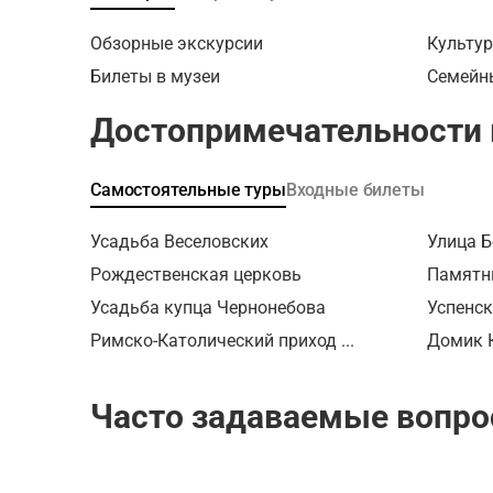
заметив,
горы. Ве
выдержк
спрятанн
Александ
Чкалова 
Обзорные экскурсии
Культур
Прогуляе
Старояр
рассекре
Билеты в музеи
Семейн
Большая
расскажу
Только т
рассмот
деяниях
быстро, 
Достопримечательности
улицы с 
впечатл
спускать
Полюбуе
корпуса
поднимат
видами,
каменных
или даже
Самостоятельные туры
Входные билеты
Лыковой
и многое
необыкн
закончит
Усадьба Веселовских
Улица 
Госбанка
около то
купеческ
Рождественская церковь
Экскурси
Памятн
экскурси
для всех
Усадьба купца Чернонебова
Успенск
забратьс
есть сту
Римско-Католический приход ...
Домик 
открывае
через пр
слияние 
подойдет
Часто задаваемые вопро
исходив
вдоль и 
Нижний Н