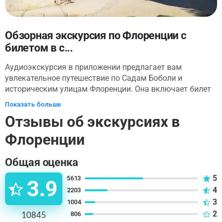
Обзорная экскурсия по Флоренции с
билетом в с...
Аудиоэкскурсия в приложении предлагает вам
увлекательное путешествие по Садам Боболи и
историческим улицам Флоренции. Она включает билет
в Сады Боболи, где вы сможете погрузиться в
Показать больше
атмосферу эпохи Возрождения в удобном для вас
Отзывы об экскурсиях в
темпе. Начните своё путешествие у кассы дворца Питти
(Piazza Pitti 1). Здесь вы обменяете ваучер на бумажный
Флоренции
билет и войдёте в сады через главный вход дворца.
После знакомства с красотами садов вы отправитесь к
Общая оценка
самым знаменитым достопримечательностям города.
Эта экскурсия позволит вам по-настоящему ощутить
5
5613
3.9
богатое наследие Флоренции. Ваше путешествие будет
4
2203
увлекательным и захватывающим: от величественного
3
1004
дворца Питти, зелени и скульптур садов Боболи до
2
10845
806
священной базилики Санта-Мария-Новелла.