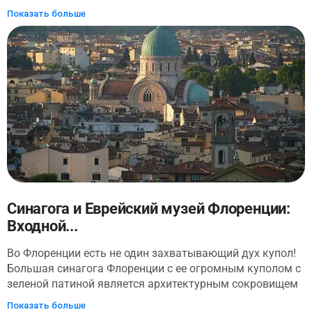
эпохи Возрождения в галерее Уффици, полюбуйтесь
Показать больше
роскошным декором Палаццо Питти и познакомьтесь с
зеленым тосканским раем - массивным садом Боболи.
Синагога и Еврейский музей Флоренции:
Входной...
Во Флоренции есть не один захватывающий дух купол!
Большая синагога Флоренции с ее огромным куполом с
зеленой патиной является архитектурным сокровищем
и одной из самых важных синагог в Италии.
Показать больше