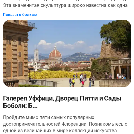
Эта знаменитая скульптура широко известна как одна
из самых известных во всем мире, представляющая
Показать больше
силу и красоту молодости эпохи Возрождения.
Посетители могут получить билеты у представителя
компании перед посещением музея Микеланджело
Буонаротти.
Галерея Уффици, Дворец Питти и Сады
Боболи: Б...
Пройдите мимо пяти самых популярных
достопримечательностей Флоренции! Познакомьтесь с
одной из величайших в мире коллекций искусства