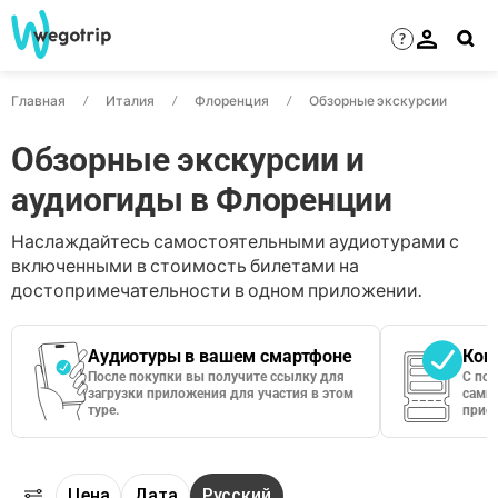
?
Главная
Италия
Флоренция
Обзорные экскурсии
Обзорные экскурсии и
аудиогиды в Флоренции
Наслаждайтесь самостоятельными аудиотурами с
включенными в стоимость билетами на
достопримечательности в одном приложении.
Аудиотуры в вашем смартфоне
Кон
После покупки вы получите ссылку для
С по
загрузки приложения для участия в этом
сами 
туре.
приос
Цена
Дата
Русский