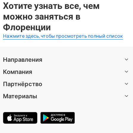
Хотите узнать все, чем
можно заняться в
Флоренции
Нажмите здесь, чтобы просмотреть полный список
Направления
Компания
Все направления
Партнёрство
О нас
Материалы
Вакансии
Стать автором экскурсии
Центр поддержки
Партнерская программа
Статьи
Условия использования
Для музеев и достопримечательностей
Политика конфиденциальности