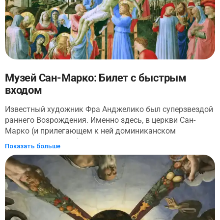
впечатление. Продолжайте свое путешествие, чтобы
открыть для себя мраморную скинию Мадонны делле
Грацие в собственной церкви - месте поклонения, где
проводятся святые мессы.
Музей Сан-Марко: Билет с быстрым
входом
Известный художник Фра Анджелико был суперзвездой
раннего Возрождения. Именно здесь, в церкви Сан-
Марко (и прилегающем к ней доминиканском
монастыре XV века), он служил Богу вместе с
Показать больше
проповедником огненного бренда Джироламо
Савонаролой. Полюбуйтесь самым известным
искусством и фресками Анжелико во время осмотра
этого религиозного комплекса XV века.