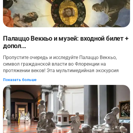
Палаццо Веккьо и музей: входной билет +
допол...
Пропустите очередь и исследуйте Палаццо Веккьо,
символ гражданской власти во Флоренции на
протяжении веков! Эта мультимедийная экскурсия
расскажет вам о том, на что вы смотрите, когда вы
Показать больше
подниметесь на башню Палаццо Веккьо, откуда
открывается фантастический вид на Флоренцию, и
посетите музей, который до сих пор является
резиденцией местных городских властей. Узнайте
богатую историю здания, которое когда-то было
резиденцией семьи Медичи, и с трепетом полюбуйтесь
невероятными скульптурами, картинами, а также
великолепными видами на площадь Синьории, один из