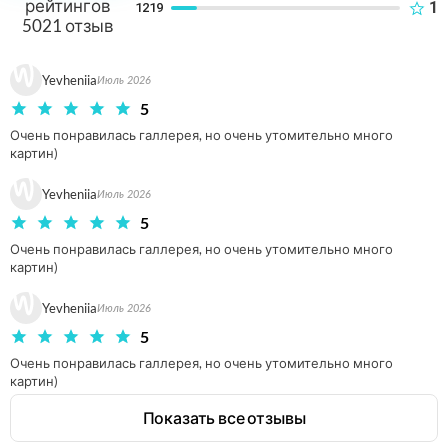
рейтингов
1
1219
Полюбуйтесь великолепием фасада галереи Уффици и
5021
отзыв
культовым собором Санта-Мария-дель-Фьоре с его
потрясающим куполом. Прогуляйтесь по
Yevheniia
средневековому мосту Понте Веккьо. Окунитесь в
Июль 2026
художественное великолепие Палаццо Веккьо и церкви
5
Орсанмикеле. Экскурсия завершится у божественной
Очень понравилась галлерея, но очень утомительно много 
базилики Санта-Тринита.
картин)
Yevheniia
Июль 2026
5
Очень понравилась галлерея, но очень утомительно много 
картин)
Yevheniia
Июль 2026
5
Очень понравилась галлерея, но очень утомительно много 
картин)
Показать все отзывы