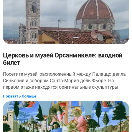
мастерскую во Флоренции. Его творения, такие как
знаменитые пробковые танкетки, усиленные металлом
высокие каблуки и невидимые сандалии, вскоре
прославили его на весь мир. Увидеть их все можно в
музее в средневековом Палаццо Спини Ферони -
исторической штаб-квартире компании.
Церковь и музей Орсанмикеле: входной
билет
Посетите музей, расположенный между Палаццо делла
Синьория и собором Санта-Мария-дель-Фьоре. На
первом этаже находятся оригинальные скульптуры
известных флорентийских художников пятнадцатого и
Показать больше
шестнадцатого веков, которые придают зданию
исторический шарм. Но искусство на этом не
заканчивается! Отправляйтесь на второй этаж, чтобы
насладиться захватывающим панорамным видом на
Флоренцию, который оставит неизгладимое