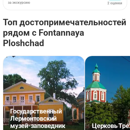
за экскурсию
2 оценки
Топ достопримечательностей
рядом с Fontannaya
Ploshchad
Государственный
Лермонтовский
музей-заповедник
Церковь Тре