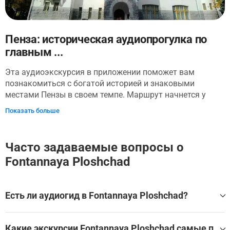
Пенза: историческая аудиопрогулка по
главным ...
Эта аудиоэкскурсия в приложении поможет вам
познакомиться с богатой историей и знаковыми
местами Пензы в своем темпе. Маршрут начнется у
памятника «Первопоселенцу», символа основания
Показать больше
города. Вы узнаете, почему скульптор соединил в одном
образе крестьянина и воина, и какое значение имел
этот монумент для жителей. Далее нас ждет
Часто задаваемые вопросы о
величественный кафедральный собор, а после —
Fontannaya Ploshchad
прогулка по местному «Арбату», где вы почувствуете
дух старой Пензы. На Фонтанной площади мы увидим
необычную скульптуру кентавра, которая до сих пор
Есть ли аудиогид в Fontannaya Ploshchad?
вызывает споры среди местных и гостей. Мы также
выйдем к зданию бывшего драматического театра —
Да, для посещения Fontannaya Ploshchad доступен ауди
одному из культурных центров Пензы, пережившему и
огид, который помогает самостоятельно изучить главн
Какие экскурсии Fontannaya Ploshchad самые п