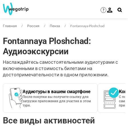
?
Главная
Россия
Пенза
Fontannaya Ploshchad
Fontannaya Ploshchad:
Аудиоэкскурсии
Наслаждайтесь самостоятельными аудиотурами с
включенными в стоимость билетами на
достопримечательности в одном приложении.
Аудиотуры в вашем смартфоне
Кон
После покупки вы получите ссылку для
С по
загрузки приложения для участия в этом
сами 
туре.
приос
Все виды активностей