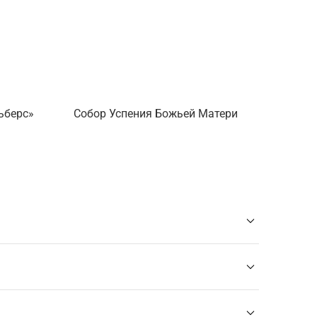
ьберс»
Собор Успения Божьей Матери
ые залы, экспонаты и историю достопри