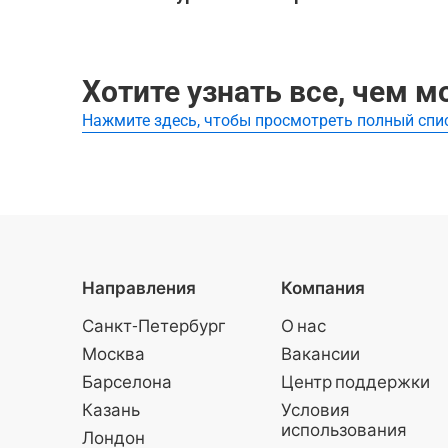
Городские легенды Хабаровска
Самые популярные туры Ясень Арсеньева:
Городские легенды Хабаровска
Хотите узнать все, чем 
Нажмите здесь, чтобы просмотреть полный спи
Направления
Компания
Санкт-Петербург
О нас
Москва
Вакансии
Барселона
Центр поддержки
Казань
Условия
использования
Лондон