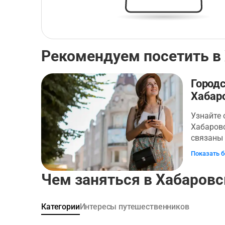
Рекомендуем посетить в
Город
Хабар
Узнайте 
Хабаровс
связаны 
веке. Вы
Показать 
историче
которые 
Чем заняться в Хабаровс
фильма 
события
современ
Категории
Интересы путешественников
маршруте