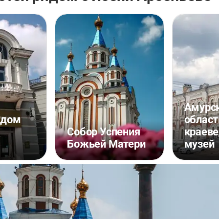
Амурс
 дом
област
Собор Успения
краеве
Божьей Матери
музей