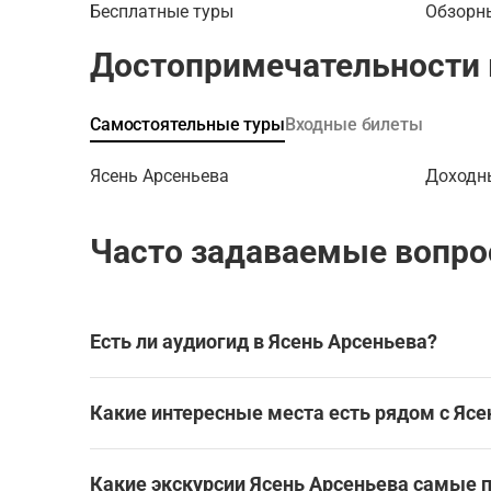
дерева-п
Бесплатные туры
Обзорн
вам вст
доходный
Достопримечательности 
Зандау —
иллюзион
бывшего
Самостоятельные туры
Входные билеты
НКВД, уз
дома Кун
Ясень Арсеньева
Доходн
прогулку
славы» и
Часто задаваемые вопро
Отправля
прогулку
хранят з
Есть ли аудиогид в Ясень Арсеньева?
Да, для посещения Ясень Арсеньева доступен а
мечательности без экскурсовода.
Какие интересные места есть рядом с Яс
Лучшие аудиогиды и самостоятельные экскурси
Ясень Арсеньева находится в Хабаровске, в ок
Какие экскурсии Ясень Арсеньева самые 
Городские легенды Хабаровска
Эти экскурсии охватывают Ясень Арсеньев и д