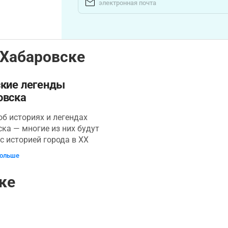
 Хабаровске
ские легенды
овска
об историях и легендах
ка — многие из них будут
с историей города в XX
 откроете для себя
больше
ские казусы, факты,
звучат как сюжеты из
ке
и услышите о важных
х, сформировавших
ный облик города. На
, который начнется от