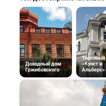
Торговый
Доходный дом
«Кунст и
Гржибовского
Альберс»