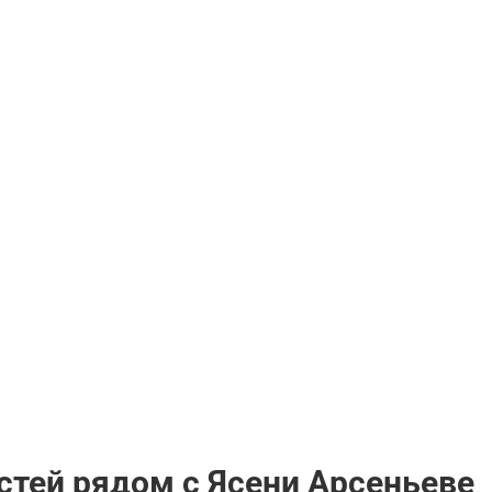
стей рядом с Ясени Арсеньеве