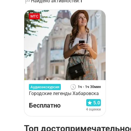
Найдено активностей:
1
МТС
Аудиоэкскурсия
1ч - 1ч 30мин
Городские легенды Хабаровска
5.0
Бесплатно
4 оценки
Топ достопримечательно