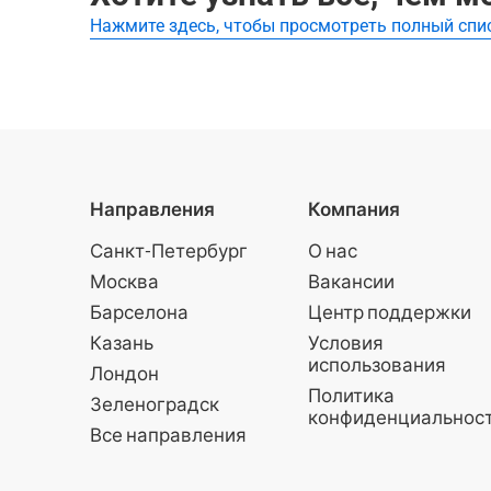
преодоле
Нажмите здесь, чтобы просмотреть полный спи
оказатьс
святого 
потряса
Которски
горы. Пр
туру, чт
групп и 
Направления
Компания
подробно
Санкт-Петербург
О нас
Москва
Вакансии
Барселона
Центр поддержки
Казань
Условия
использования
Лондон
Политика
Зеленоградск
конфиденциальнос
Все направления