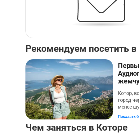
Рекомендуем посетить в
Первый
Аудиоп
жемчу
Котор, 
город че
менее шу
Будва, з
Показать 
старины,
Чем заняться в Которе
еще очен
тур подо