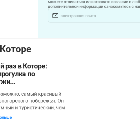
можете отписаться или отозвать согласие в лю
дополнительной информации ознакомьтесь с н
 Которе
 раз в Которе:
рогулка по
жи...
возможно, самый красивый
рногорского побережья. Он
мный и туристический, чем
десь гораздо больше
больше
 меньше отельного лоска, а
ь, очень много котов! Этот
йдет тем, кто планирует