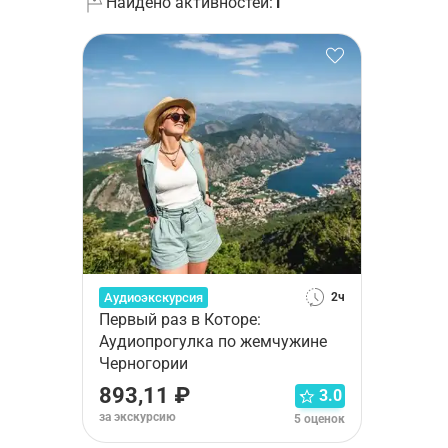
Найдено активностей:
1
Аудиоэкскурсия
2ч
Первый раз в Которе:
Аудиопрогулка по жемчужине
Черногории
893,11 ₽
3.0
за экскурсию
5 оценок