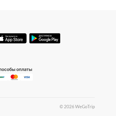
исследуйте Куршскую косу с нами!
Обратите внимание, что эта аудио
экскурсия подойдет для
путешественников с автомобилем!
пособы оплаты
©
2026
WeGoTrip