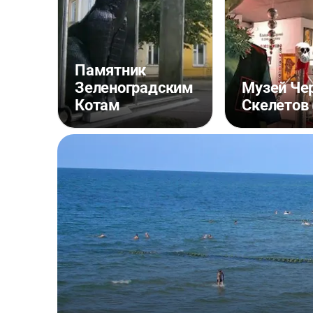
Памятник
Зеленоградским
Музей Че
Котам
Скелетов