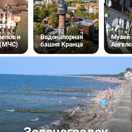
репов и
Водонапорная
Музей
 (МЧС)
башня Кранца
Ангело