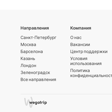
Побывае
пляже и 
Танцующи
остановк
кольцева
Направления
Компания
повезет,
обитател
Санкт-Петербург
О нас
привыкли
Москва
Вакансии
людям з
Барселона
Центр поддержки
будьте о
звери, к
Казань
Условия
палец! Э
использования
Лондон
взрослы
Политика
Зеленоградск
чувством
конфиденциальнос
Все направления
скучное 
театрали
которой
легенды,