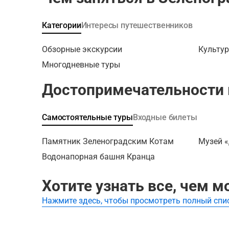
популярн
видят ту
Категории
Интересы путешественников
белые дю
среди во
Обзорные экскурсии
Культур
национал
Многодневные туры
платный.
человека
Достопримечательности 
автомоб
при въез
зависит 
Самостоятельные туры
Входные билеты
менятьс
информац
Памятник Зеленоградским Котам
Музей 
круговой
Зеленогр
Водонапорная башня Кранца
на ул. Ту
Доком и 
Хотите узнать все, чем 
интересн
ее истор
Нажмите здесь, чтобы просмотреть полный спи
самую вы
белые дю