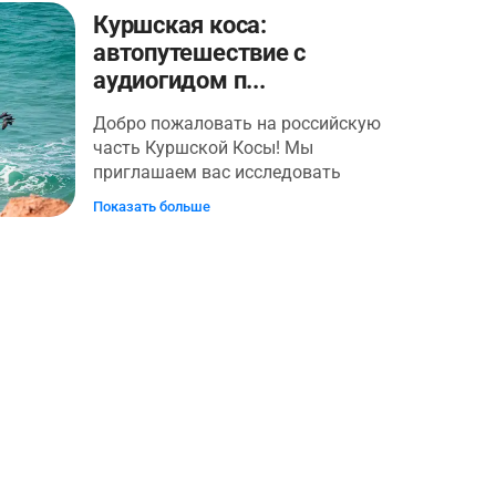
Куршская коса:
автопутешествие с
аудиогидом п...
Добро пожаловать на российскую
часть Куршской Косы! Мы
приглашаем вас исследовать
удивительный мир страны гнезд -
Показать больше
так тевтонские рыцари называли
Косу, и ее главные
достопримечательности: танцующий
лес, странствующие и "пойманные"
дюны, а также многое другое! Мы
начнем наше путешествие у болото
Свиное, по которому раньше
проплывали "из варяг в греки," а
затем отправимся в Королевский
бор, где подышим лесным воздухом.
Далее нас ждет посещение
питомника туи и соколиной пустоши,