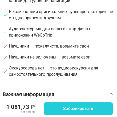
картой для удобной навигации
Рекомендации оригинальных сувениров, которые не
стыдно привезти друзьям
Аудиоэкскурсия для вашего смартфона в
приложении WeGoTrip
Наушники — пожалуйста, возьмите свои
Наушники не включены — возьмите свои
Экскурсовода нет — это аудиоэкскурсия для
самостоятельного прослушивания
Важная информация
1 081,73 ₽
Аудиоэкскурсия доступна только в приложении
Забронировать
per person
WeGoTrip. Если вы забронировали тур на
•