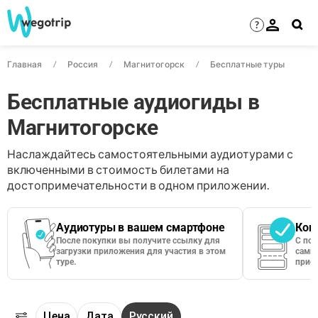
?
Главная
Россия
Магнитогорск
Бесплатные туры
Бесплатные аудиогиды в
Магнитогорске
Наслаждайтесь самостоятельными аудиотурами с
включенными в стоимость билетами на
достопримечательности в одном приложении.
Аудиотуры в вашем смартфоне
Кон
После покупки вы получите ссылку для
С по
загрузки приложения для участия в этом
сами 
туре.
приос
Цена
Дата
Русский