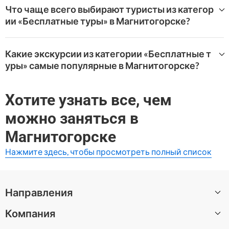
Что чаще всего выбирают туристы из категор
ии «Бесплатные туры» в Магнитогорске?
Самые популярные впечатления категории «Бесплатн
ые туры» в Магнитогорск на WeGoTrip:
Какие экскурсии из категории «Бесплатные т
уры» самые популярные в Магнитогорске?
Городские легенды Магнитогорска
WeGoTrip предлагает широкий выбор туров «Бесплатн
ые туры» в Магнитогорске.
Хотите узнать все, чем
Самые высоко оцененные варианты:
можно заняться в
Городские легенды Магнитогорска
Магнитогорске
Нажмите здесь, чтобы просмотреть полный список
Направления
Компания
Все направления