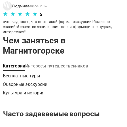
Отправляйтесь в путешествие по страницам истории
Людмила
Апрель 2026
нашей страны, пересекая разные эпохи, увековеченные
5
в архитектуре города.
очень здорово, что есть такой формат экскурсии! большое 
спасибо! качество записи приятное, информация не нудная, 
интересная!!!
Чем заняться в
Магнитогорске
Категории
Интересы путешественников
Бесплатные туры
Обзорные экскурсии
Культура и история
Часто задаваемые вопросы