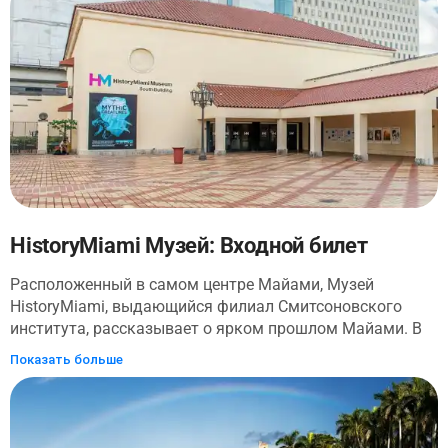
обещает уникальные, незабываемые впечатления. Это
начало разговора и свидетельство одного из самых
интригующих аспектов человеческого существования.
HistoryMiami Музей: Входной билет
Расположенный в самом центре Майами, Музей
HistoryMiami, выдающийся филиал Смитсоновского
института, рассказывает о ярком прошлом Майами. В
нем блестяще сочетаются выставки, художественные
Показать больше
проекты, экскурсии по городу и образовательные
мероприятия, что позволяет нарисовать яркую картину
истории Майами, не оставляя никого равнодушным к
очарованию города. Коллекции музея, являющегося