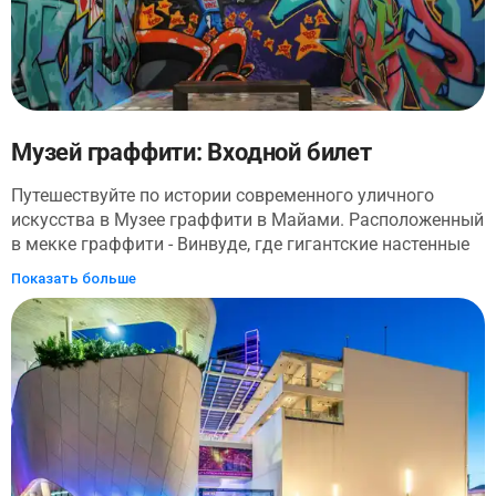
Музей граффити: Входной билет
Путешествуйте по истории современного уличного
искусства в Музее граффити в Майами. Расположенный
в мекке граффити - Винвуде, где гигантские настенные
фрески и процветающая культурно-художественная
Показать больше
сцена закрасили заброшенный промышленный район,
Музей граффити проведет вас по американским горкам
истории граффити, от его демонизированных корней в
контркультуре 60-х и 70-х годов до высоко уважаемого
(и дорого продаваемого на аукционе) вида искусства,
которым он является сегодня. На крытой выставочной
площадке представлены потрясающие работы
известных художников и архивные материалы,
документирующие эволюцию граффити от вандализма