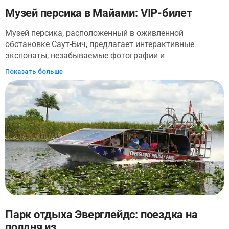
Музей персика в Майами: VIP-билет
Музей персика, расположенный в оживленной
обстановке Саут-Бич, предлагает интерактивные
экспонаты, незабываемые фотографии и
захватывающие комнаты, которые зажигают ваше
Показать больше
воображение. С VIP-билетом Музей персиков станет
вашей игровой площадкой на целый день. Приходите,
когда захотите, и наслаждайтесь роскошью привилегий
при входе и выходе. Кроме того, VIP-пропуск также
поставляется с восхитительным сувенирным подарком!
Парк отдыха Эверглейдс: поездка на
полдня из ...