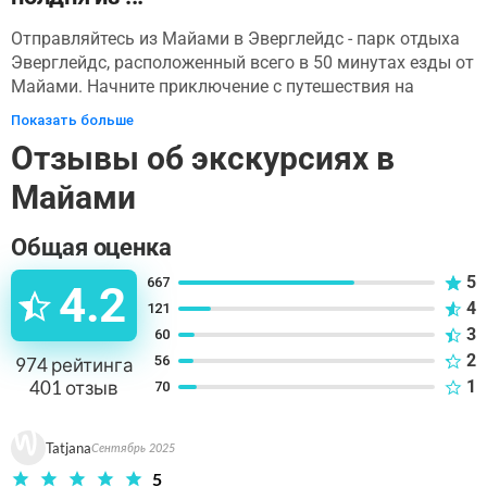
Отправляйтесь из Майами в Эверглейдс - парк отдыха
Эверглейдс, расположенный всего в 50 минутах езды от
Майами. Начните приключение с путешествия на
воздушной лодке по травяной реке с живым гидом во
Показать больше
главе. Они подарят вам незабываемые впечатления от
Отзывы об экскурсиях в
Флориды, когда вы будете перемещаться по прериям с
болотистым опилком и наблюдать за дикими
Майами
животными, такими как черепахи, птицы и аллигаторы.
После экскурсии на воздушных лодках посмотрите шоу
Общая оценка
дикой природы, где опытные дрессировщики
представят зрителям аллигаторов, используя
5
667
4.2
традиционные приемы индейцев-семинолов.
4
121
3
60
2
56
974
рейтинга
401
отзыв
1
70
Tatjana
Сентябрь 2025
5