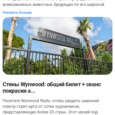
всевозможных животных, бродящих по его широкой
открытой местности - так что видеть их в дикой
Показать больше
природе. Этот билет позволяет вам миновать очередь и
насладиться доступом к 3000 диким животным в
симулированных экосистемах с 1200 деревьями,
растениями и цветами, которые аккуратно
расположены на территории парка площадью 750
акров. Полюбуйтесь в зоопарке.
Стены Wynwood: общий билет + сеанс
покраски а...
Посетите Wynwood Walls, чтобы увидеть широкий
спектр стрит-арта от сотен художников,
представляющих более 20 стран. Этот музей под