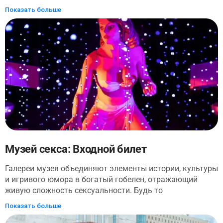
открытым небом простирается более чем на 80 000
Показать больше
футов и демонстрирует граффити, фрески в стиле поп-
арт, абстрактные картины и скульптуры. Он привносит
искусство в повседневную жизнь и меняет то, как люди
взаимодействуют со своим окружением. Wynwood Walls
- ключевое место на разнообразной художественной
сцене Майами. Он предлагает постоянно меняющиеся
визуальные экспонаты, которые отражают творчество
и культуру района. Войдя в галерею под открытым
небом музея, не забудьте изучить его различные стили
и потратить некоторое время на понимание его тем.
Входные билеты включают доступ к 38+ фрескам, 7
скульптурам, 3 галереям и выставке в метро.
Музей секса: Входной билет
Галереи музея объединяют элементы истории, культуры
и игривого юмора в богатый гобелен, отражающий
живую сложность сексуальности. Будь то
романтическое свидание, вечер девушек или столь
Показать больше
необходимый кусочек времени «я», Музей секса