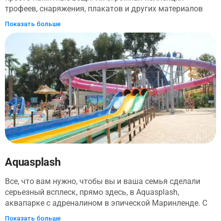
трофеев, снаряжения, плакатов и других материалов
демонстрирует, как люди справляются с физическими
Показать больше
проблемами - некоторые из них относятся еще к XVI
веку. Посетители найдут катушки классических
моментов триумфа и даже картины. Обратите внимание
на велосипеды, которые существовали задолго до того,
как желтая майка была в обтяжку, классическая
машина Формулы-1 и парусная доска первого человека,
пересекшего Атлантический океан.
Aquasplash
Все, что вам нужно, чтобы вы и ваша семья сделали
серьезный всплеск, прямо здесь, в Aquasplash,
аквапарке с адреналином в эпической Маринленде. С
входными билетами на Aquasplash вы можете
Показать больше