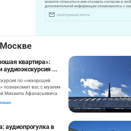
можете отписаться или отозвать согласие в лю
дополнительной информации ознакомьтесь с н
 Москве
рошая квартира»:
и аудиоэкскурсия ...
скурсия по «нехорошей
» познакомит вас с музеем-
ой Михаила Афанасьевича
а на Большой Садовой, 10.
больше
 жил здесь в 1920-х годах.
родолжительное время
 отпечаталось в его
ве. Знаменитая квартира
: аудиопрогулка в