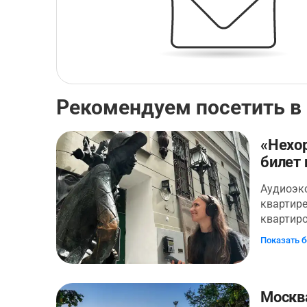
Рекомендуем посетить в
«Нехо
билет 
Аудиоэк
квартире
квартир
Булгаков
Показать 
Писатель
Это неп
навсегда
творчест
Москва