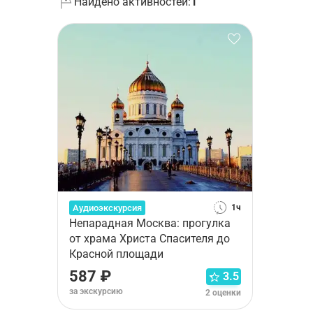
Найдено активностей:
1
Аудиоэкскурсия
1ч
Непарадная Москва: прогулка
от храма Христа Спасителя до
Красной площади
587 ₽
3.5
за экскурсию
2 оценки