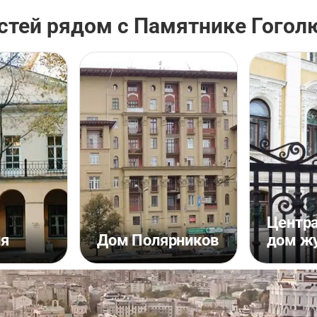
стей рядом с Памятнике Гогол
Центр
ля
Дом Полярников
дом ж