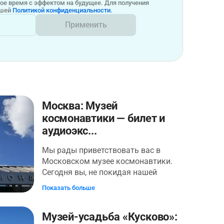
бое время с эффектом на будущее. Для получения
ашей
Политикой конфиденциальности.
Применить
Москва: Музей
космонавтики — билет и
аудиоэкс...
Мы рады приветствовать вас в
Московском музее космонавтики.
Сегодня вы, не покидая нашей
планеты, пуститесь в незабываемую
Показать больше
космическую Одиссею через
пространство и время. Станете
Музей-усадьба «Кусково»:
свидетелями грандиозных замыслов