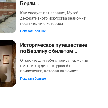
Берли...
на вертолете. Это сочетание
реальности и спецэффектов
Как следует из названия, Музей
заставит вас усомниться в том, что
декоративного искусства знакомит
реально. Запечатлейте все это на
посетителей с историей
своем смартфоне, когда стираются
декоративного искусства в Европе.
границы между реальностью и
Показать больше
Его коллекция демонстрирует
фантазией.
лучшие образцы мастерства - от
Историческое путешествие
ренессансной керамики до
интерьеров в стиле модерн.
по Берлину с билетом...
Сегодняшние вклады выставлены в
Откройте для себя столицу Германии
галерее моды.
вместе с аудиоэкскурсией в
приложении, которая включает
билет в музей мадам Тюссо. Важно!
Показать больше
Хотя в стоимость тура включен
входной билет в музей мадам Тюссо,
аудиогид внутри музея не
предоставляется! После
самостоятельного посещения музея,