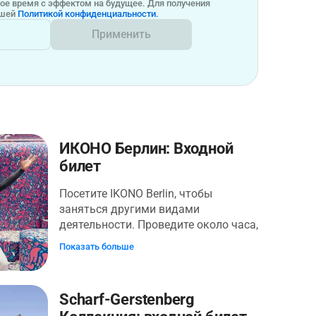
бое время с эффектом на будущее. Для получения
ашей
Политикой конфиденциальности.
Применить
ИКОНО Берлин: Входной
билет
Посетите IKONO Berlin, чтобы
заняться другими видами
деятельности. Проведите около часа,
исследуя более 14 залов, каждый из
Показать больше
которых предназначен для
интерактивного участия. Пригласите
свое воображение и компаньонов
Scharf-Gerstenberg
для совместного использования.