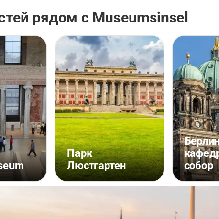
стей рядом с Museumsinsel
Берлин
Парк
кафед
seum
Люстгартен
собор