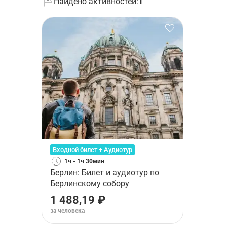
Найдено активностей:
1
Входной билет + Аудиотур
1ч - 1ч 30мин
Берлин: Билет и аудиотур по
Берлинскому собору
1 488,19 ₽
за человека