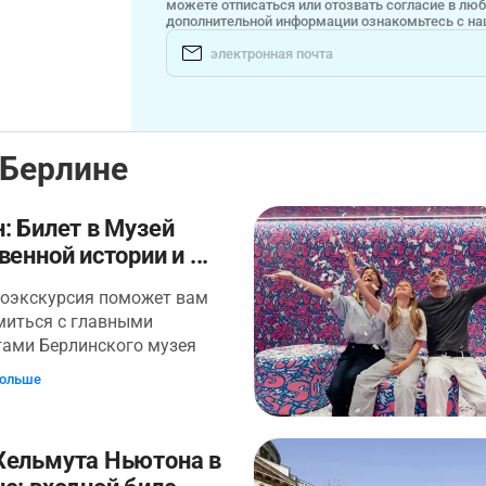
можете отписаться или отозвать согласие в лю
дополнительной информации ознакомьтесь с н
 Берлине
: Билет в Музей
венной истории и ...
иоэкскурсия поможет вам
миться с главными
тами Берлинского музея
нной истории. Музей
больше
нной истории в Берлине —
самых значимых в
. Здесь собрана
Хельмута Ньютона в
ая коллекция из более чем