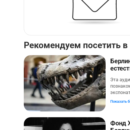
Рекомендуем посетить в
Берлин
естест
Эта ауд
познако
экспона
естестве
Показать 
естестве
один из 
Германии
Фонд 
уникальн