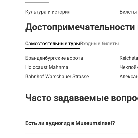
экскурси
предоста
Культура и история
Билеты 
начинает
— необы
Достопримечательности 
зигзаго
окружаю
После с
Самостоятельные туры
Входные билеты
музея, в
прогулку
Бранденбургские ворота
Reichst
сопрово
Holocaust Mahnmal
Чекпой
посетит
пограни
Bahnhof Warschauer Strasse
Алекса
Восточн
где смож
Часто задаваемые вопро
оригинал
погранич
пройдет
Альбрех
Есть ли аудиогид в Museumsinsel?
гестапо 
музей п
Да, для посещения Museumsinsel доступен ауди
"Топогра