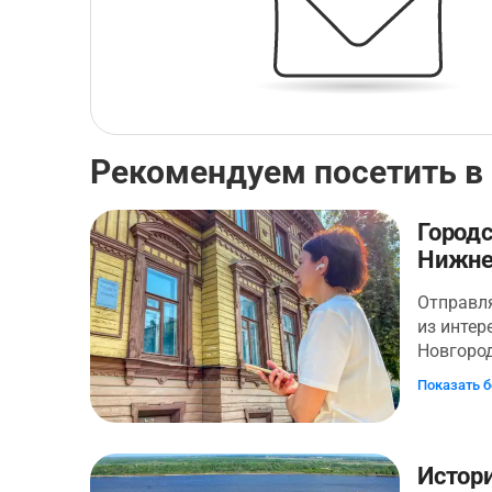
Рекомендуем посетить в
Город
Нижне
Отправля
из интер
Новгоро
ней уди
Показать 
соседств
особняки
разруша
культурн
Истори