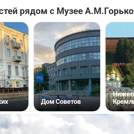
тей рядом с Музее А.М.Горько
Нижег
ких
Дом Советов
Кремл