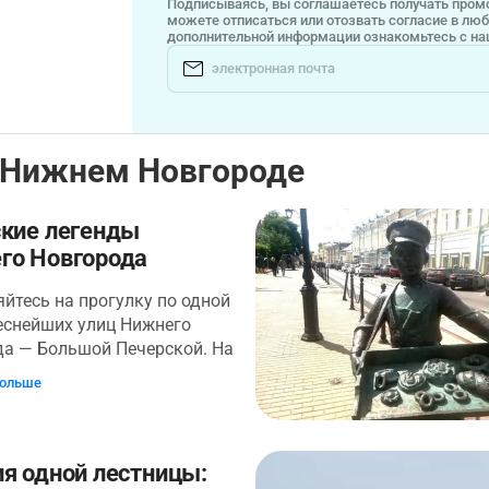
Подписываясь, вы соглашаетесь получать промо
можете отписаться или отозвать согласие в лю
дополнительной информации ознакомьтесь с н
 Нижнем Новгороде
ские легенды
го Новгорода
йтесь на прогулку по одной
еснейших улиц Нижнего
да — Большой Печерской. На
вительным образом
больше
уют старые купеческие
 и новостройки,
ющиеся объекты
ого наследия и
я одной лестницы: