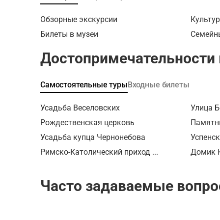
горы. Ве
пробежи
выдержк
Александ
На маршр
Чкалова 
Обзорные экскурсии
Культур
Старояр
Руслан С
рассекре
Билеты в музеи
Семейн
расскажу
Чудаков
Только т
деяниях
Новгоро
быстро, 
Достопримечательности
впечатл
компани
спускать
корпуса
програм
поднимат
каменных
«Формула
или даже
Самостоятельные туры
Входные билеты
и многое
побежал
закончит
Усадьба Веселовских
Улица 
около то
Рождественская церковь
Экскурси
Памятн
для всех
Усадьба купца Чернонебова
Успенск
есть сту
Римско-Католический приход ...
Домик 
через пр
Часто задаваемые вопро