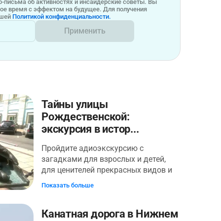
-письма об активностях и инсайдерские советы. Вы
бое время с эффектом на будущее. Для получения
ашей
Политикой конфиденциальности.
Применить
Тайны улицы
Рождественской:
экскурсия в истор...
Пройдите адиоэкскурсию с
загадками для взрослых и детей,
для ценителей прекрасных видов и
легенд! Экскурсия проведет по
Показать больше
одной из красивейших купеческих
улиц Нижнего Новгорода, где
Канатная дорога в Нижнем
каждый дом — настоящая шкатулка,