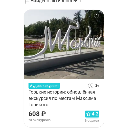
Найдено активностей:
1
Аудиоэкскурсия
2ч
Горькие истории: обновлённая
экскурсия по местам Максима
Горького
608 ₽
4.2
за экскурсию
6 оценок