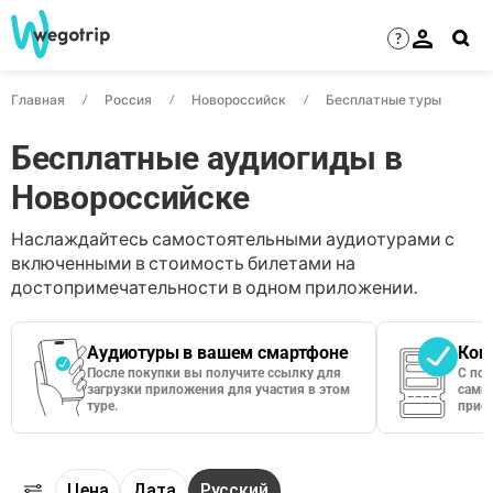
?
Главная
Россия
Новороссийск
Бесплатные туры
Бесплатные аудиогиды в
Новороссийске
Наслаждайтесь самостоятельными аудиотурами с
включенными в стоимость билетами на
достопримечательности в одном приложении.
Аудиотуры в вашем смартфоне
Кон
После покупки вы получите ссылку для
С по
загрузки приложения для участия в этом
сами 
туре.
приос
Цена
Дата
Русский