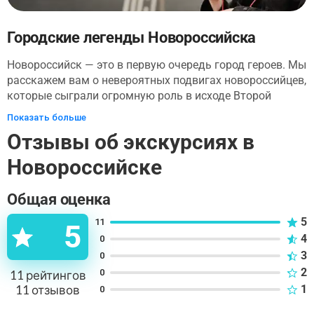
Городские легенды Новороссийска
Новороссийск — это в первую очередь город героев. Мы
расскажем вам о невероятных подвигах новороссийцев,
которые сыграли огромную роль в исходе Второй
Мировой войны, вы услышите захватывающие
Показать больше
рассказы о самом городе и познакомитесь с его
Отзывы об экскурсиях в
необычной историей. Экскурсия начинается у
знаменитого крейсера «Михаил Кутузов». Оттуда вы
Новороссийске
пройдете на Форумную площадь, где мы расскажем
интересные истории о городе, покажем трех отцов-
Общая оценка
основателей Новороссийска и торпедный катер,
который участвовал в боевых действиях. Вы, конечно,
5
11
5
не упустите возможность прогуляться по живописной
4
0
набережной и увидеть морской западный мол,
3
0
защищающий причал пассажирских пароходов от
2
0
11
рейтингов
разрушительного Норд-оста. Вы дойдете до мыса
11
отзывов
1
0
любви и узнаете, почему в таком романтичном месте
расположен памятник погибшим морякам. Завершим