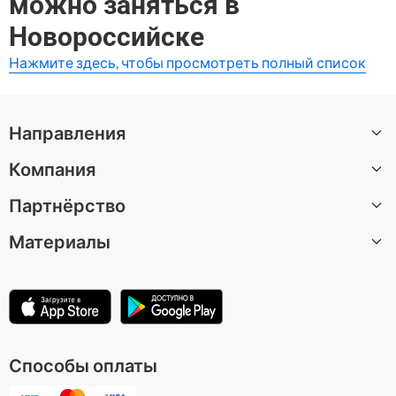
можно заняться в
Городские легенды Новороссийска
Новороссийске
Нажмите здесь, чтобы просмотреть полный список
Направления
Компания
Все направления
Партнёрство
О нас
Материалы
Вакансии
Стать автором экскурсии
Центр поддержки
Партнерская программа
Статьи
Условия использования
Для музеев и достопримечательностей
Политика конфиденциальности
Способы оплаты