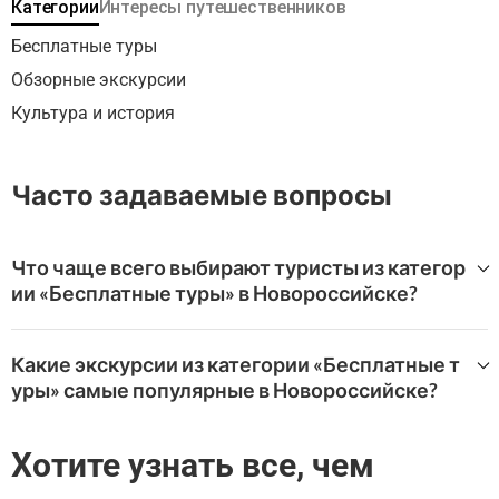
Категории
Интересы путешественников
Бесплатные туры
Обзорные экскурсии
Культура и история
Часто задаваемые вопросы
Что чаще всего выбирают туристы из категор
ии «Бесплатные туры» в Новороссийске?
Самые популярные впечатления категории «Бесплатн
ые туры» в Новороссийск на WeGoTrip:
Какие экскурсии из категории «Бесплатные т
уры» самые популярные в Новороссийске?
Городские легенды Новороссийска
WeGoTrip предлагает широкий выбор туров «Бесплатн
ые туры» в Новороссийске.
Хотите узнать все, чем
Самые высоко оцененные варианты: