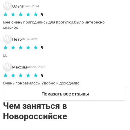
прогулку историей любви Петра и Февронии у храма,
Ольга
Июль 2024
воздвигнутого в их честь.
5
мне очень пригодились для прогулки.было интересно 

спасибо
Петр
Июль 2022
5
👌🏻
Максим
Апрель 2022
5
Очень понравилось. Удобно и доходчиво.
Показать все отзывы
Чем заняться в
Новороссийске