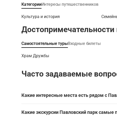
вашем п
Категории
Интересы путешественников
прекрас
павильон
Культура и история
Семейн
отреста
Кентавро
Достопримечательности 
императ
доила ко
дружить 
Самостоятельные туры
Входные билеты
построи
Дружбы.
Храм Дружбы
встретят
павильон
увидите 
Часто задаваемые вопро
которая 
античная
почему о
Пройдете
Какие интересные места есть рядом с Па
Пиль-ба
пейзаже
Павловский парк находится в Павловске, в окр
качестве
Какие экскурсии Павловский парк самые 
Эти экскурсии охватывают Павловского парк и
вы узнае