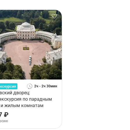
кскурсия
2ч - 2ч 30мин
вский дворец:
экскурсия по парадным
 и жилым комнатам
7 ₽
урсию