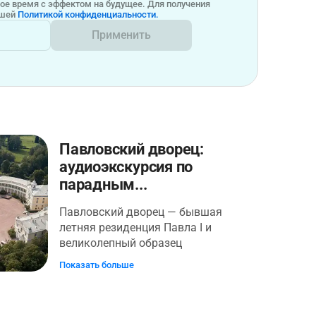
бое время с эффектом на будущее. Для получения
ашей
Политикой конфиденциальности.
Применить
Павловский дворец:
аудиоэкскурсия по
парадным...
Павловский дворец — бывшая
летняя резиденция Павла I и
великолепный образец
неоклассицизма конца 18 века.
Показать больше
Удивительное по красоте и и
гармоничности сплетение
архитектуры с природой — высший