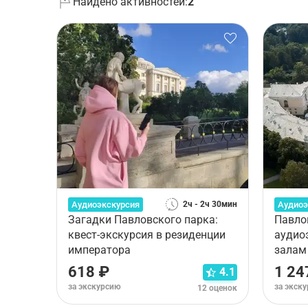
Найдено активностей:
2
Аудиоэкскурсия
Аудиоэ
2ч - 2ч 30мин
Загадки Павловского парка:
Павло
квест-экскурсия в резиденции
аудио
императора
залам
618 ₽
1 24
4.1
за экскурсию
за экск
12 оценок