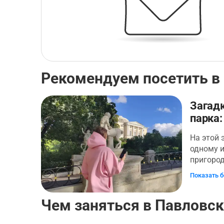
Рекомендуем посетить в
Загад
парка:
На этой 
одному 
пригород
восхити
Показать 
пейзажа
павильон
Чем заняться в Павловс
прогуляе
осмотрит