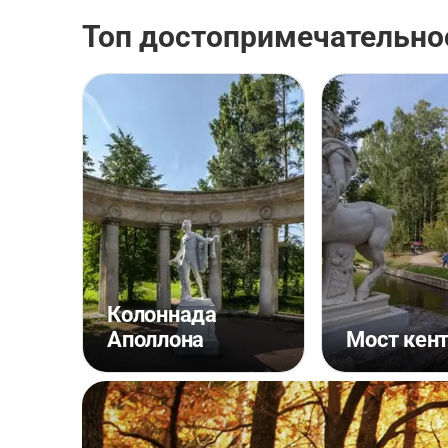
Топ достопримечательно
Колоннада
Аполлона
Мост кен