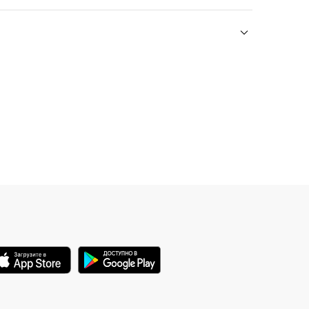
прогуляетесь по Придворцовому
району Павловского парка —
крупнейшему ландшафтному парку
Европы, где вы полюбуетесь
ые залы, экспонаты и историю достопри
павильонами и аллеями.