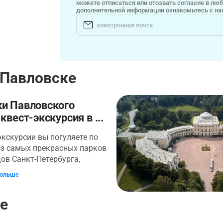
можете отписаться или отозвать согласие в лю
дополнительной информации ознакомьтесь с н
 Павловске
ки Павловского
 квест-экскурсия в ...
экскурсии вы погуляете по
из самых прекрасных парков
ов Санкт-Петербурга,
тесь романтическими
больше
ми, полюбуетесь парковыми
ами и скульптурой. Вы
ке
тесь по всему парку и
е все самое интересное на