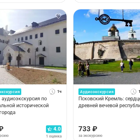
экскурсия
Аудиоэкскурсия
1ч
: аудиоэкскурсия по
Псковский Кремль: сердц
альной исторической
древней вечевой республ
 города
₽
733 ₽
4.0
урсию
за экскурсию
1 оценка