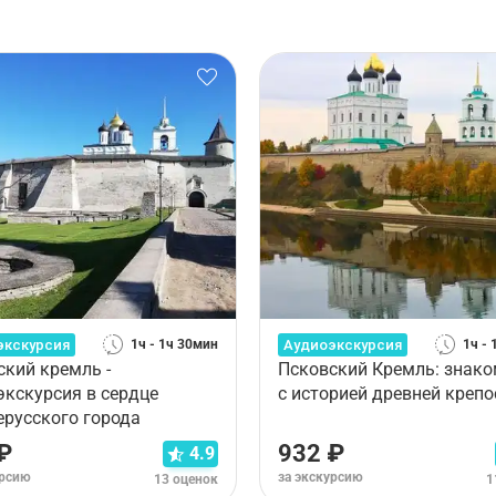
экскурсия
Аудиоэкскурсия
1ч - 1ч 30мин
1ч -
ский кремль -
Псковский Кремль: знак
экскурсия в сердце
с историей древней крепо
ерусского города
₽
932 ₽
4.9
урсию
за экскурсию
13 оценок
1