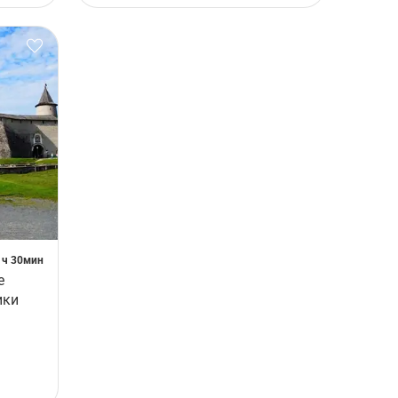
1ч 30мин
е
ики