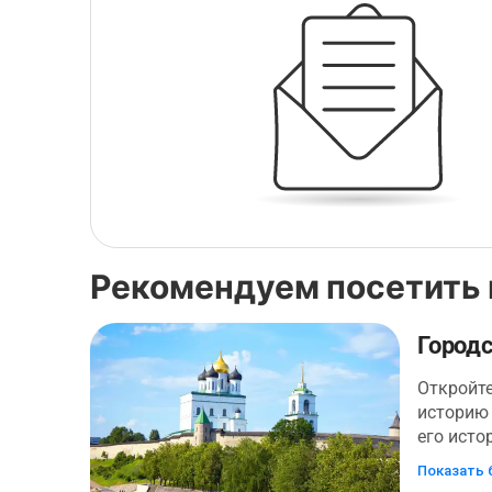
Рекомендуем посетить 
Город
Откройте
историю 
его исто
тайны, к
Показать 
Ваше увл