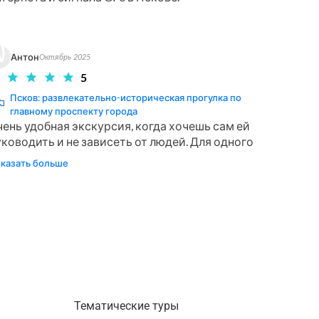
которые перенесут вас в эпоху
губернского Пскова. Закончится
ваша прогулка на Торговой площади
(современной площади Ленина).
Антон
Октябрь 2025
5
Псков: развлекательно-историческая прогулка по
главному проспекту города
ень удобная экскурсия, когда хочешь сам ей 
ководить и не зависеть от людей. Для одного 
тешественника идеально!!! Открыл для себя 
казать больше
вый формат и доволен) 

удиогид рекомендую.
Тематические туры