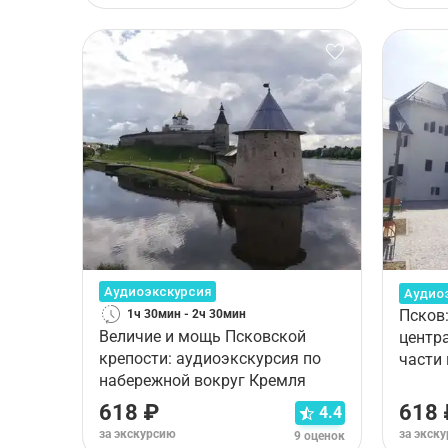
Аудиоэкскурсия
Аудио
Псков
1ч 30мин - 2ч 30мин
Величие и мощь Псковской
центр
крепости: аудиоэкскурсия по
части
набережной вокруг Кремля
618 ₽
618 
4.4
за экскурсию
за экск
9 оценок