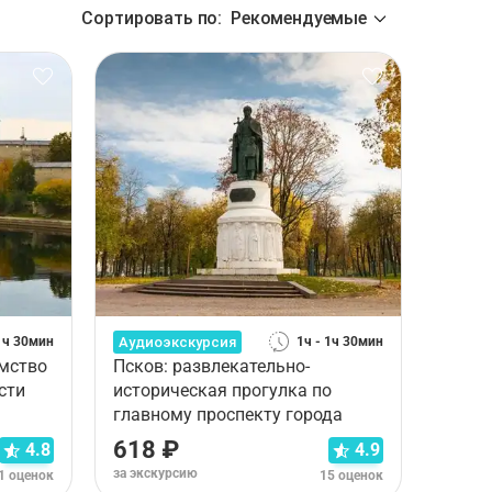
Сортировать по
:
Рекомендуемые
Аудиоэкскурсия
 1ч 30мин
1ч - 1ч 30мин
омство
Псков: развлекательно-
сти
историческая прогулка по
главному проспекту города
618 ₽
4.8
4.9
за экскурсию
1 оценок
15 оценок