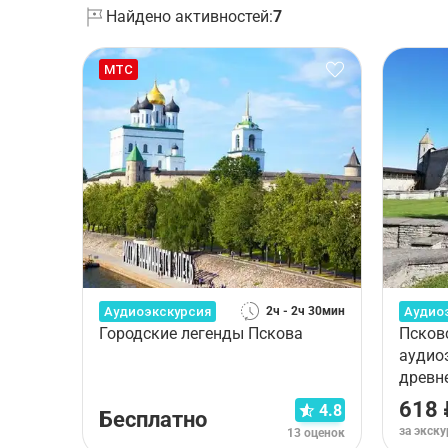
Найдено активностей:
7
МТС
Аудиоэкскурсия
Аудио
2ч - 2ч 30мин
Городские легенды Пскова
Псков
аудио
древн
618 
4.8
Бесплатно
за экск
13 оценок