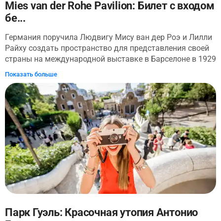
пути вы сможете полюбоваться впечатляющими
Mies van der Rohe Pavilion: Билет с входом
шедеврами, созданными самыми известными
бе...
архитекторами того времени, включая Антонио Гауди.
Увидите его знаменитое творение — дом "Каса Бальо",
Германия поручила Людвигу Мису ван дер Роэ и Лилли
который воплощает море и мир грез.
Райху создать пространство для представления своей
страны на международной выставке в Барселоне в 1929
году. По окончании мероприятия павильон был
Показать больше
демонтирован, но его никогда не забывали. Скорее, он
превратился в ориентир, который не только оказал
глубокое влияние на поколения архитекторов и
художников, но и заложил основы современной
архитектуры. Чрезвычайная чистота его форм,
трезвость, линейное взаимодействие между
интерьерами и экстерьерами, четкие контрасты в
палитре материалов, изысканно подобранных и
привезенных из Альп, Тиволи, Атласа и Тиноса, - все это
создает идеальный баланс в этом сокровище.
Современная архитектура, реконструкция которой
(1986 год) позволяет нам наслаждаться ею сегодня.
Парк Гуэль: Красочная утопия Антонио