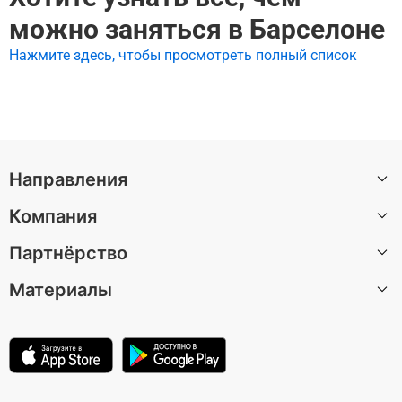
Лучшие аудиогиды и самостоятельные экскурсии по Ro
можно заняться в Барселоне
ck Museum Barcelona:
Нажмите здесь, чтобы просмотреть полный список
Guitar Legends Hall: Входной билет
Направления
Компания
Санкт-Петербург
Партнёрство
Москва
О нас
Барселона
Материалы
Вакансии
Стать автором экскурсии
Казань
Центр поддержки
Партнерская программа
Статьи
Лондон
Условия использования
Для музеев и достопримечательностей
Зеленоградск
Политика конфиденциальности