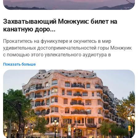
Захватывающий Монжуик: билет на
канатную доро...
Прокатитесь на фуникулере и окунитесь в мир
удивительных достопримечательностей горы Монжуик
с помощью этого увлекательного аудиотура в
приложении. Гора Монжуик занимает особое место в
Показать больше
истории Барселоны. Здесь происходили важные
события во время Гражданской войны в Испании, а
также проходили летние Олимпийские игры 1992 года.
Сегодня на горе можно увидеть множество
достопримечательностей, включая прекрасный замок,
Фонд Жоана Миро и Олимпийский стадион. Но это не
всё, чем знаменита гора Монжуик. Она также славится
своими великолепными садами и парками, что делает
её популярным местом для любителей природы и
активного отдыха. Отправляйтесь в незабываемое
путешествие на легендарную гору! Поднимитесь на