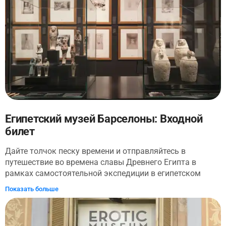
захватывающий опыт Бэнкси Барселоны позволяет
почувствовать силу его уникального культурного
комментария, сатирического и трогательного, который
так часто напоминает нам о печальной абсурдности
жизни на Земле.
Египетский музей Барселоны: Входной
билет
Дайте толчок песку времени и отправляйтесь в
путешествие во времена славы Древнего Египта в
рамках самостоятельной экспедиции в египетском
музее Барселоны. Полюбуйтесь старинными
Показать больше
артефактами, мумиями, проклятыми могилами,
скульптурами, ювелирными изделиями, оружием и
статуями древних богов, а увлекательный аудиогид