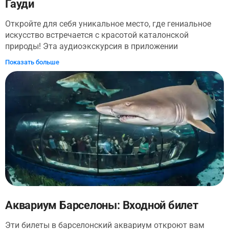
Гауди
Откройте для себя уникальное место, где гениальное
искусство встречается с красотой каталонской
природы! Эта аудиоэкскурсия в приложении
познакомит вас с монументальной зоной парка Гуэля.
Показать больше
Послушайте истории о жизни его создателя - Антонио
Гауди, об источниках вдохновения и о его прочной
дружбе с известным предпринимателем Эусеби Гуэлем,
который стал инициатором проекта. Откройте для себя
все основные достопримечательности парка в своем
собственном темпе. Полюбуйтесь культовой
Монументальной лестницей и с удивлением посмотрите
на сверкающую чешую охраняющего ее волшебного
дракона. Подойдите к главной площади, окруженной
сюрреалистической мозаичной серпантинной скамьей,
и поразитесь невероятным панорамным видам на
Барселону. Красота этого музея под открытым небом
способна впечатлить даже тех, кто уже многое повидал.
Аквариум Барселоны: Входной билет
Отправьтесь в единственное в своем роде путешествие,
Эти билеты в барселонский аквариум откроют вам
организованное самым знаменитым архитектором