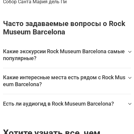
Собор Санта Мария дель Пи
Часто задаваемые вопросы о Rock
Museum Barcelona
Какие экскурсии Rock Museum Barcelona самые
популярные?
Самые популярные туры Rock Museum Barcelona:
Какие интересные места есть рядом с Rock Mus
Guitar Legends Hall: Входной билет
eum Barcelona?
Rock Museum Barcelona находится в Барселоне, в окруже
нии множества других великолепных мест.
Есть ли аудиогид в Rock Museum Barcelona?
Эти экскурсии охватывают Rock Museum Barcelona и др
Да, для посещения Rock Museum Barcelona доступен ауд
угие близлежащие достопримечательности:
иогид, который помогает самостоятельно изучить глав
Guitar Legends Hall: Входной билет
ные залы, экспонаты и историю достопримечательност
Хотите узнать все, чем
и без экскурсовода.