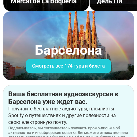
Mercat de La Boqueria
дель Пи
Барселона
Смотреть все 174 тура и билета
Ваша бесплатная аудиоэкскурсия в
Барселона уже ждет вас.
Получайте бесплатные аудиотуры, плейлисты
Spotify о путешествиях и другие полезности на
свою электронную почту.
Подписываясь, вы соглашаетесь получать промо-письма об
активностях и инсайдерские советы. Вы можете отписаться или