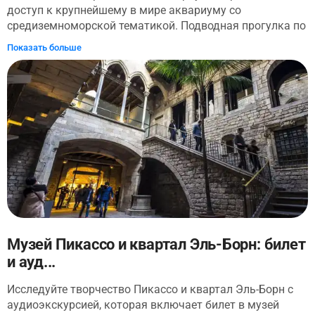
доступ к крупнейшему в мире аквариуму со
Барселоны. Узнайте, какие идеи лежат в основе
средиземноморской тематикой. Подводная прогулка по
фантастической архитектуры Гауди, и погрузитесь в
тропическим морям, коралловым рифам и природным
мир фантазии и творчества.
Показать больше
сообществам Средиземного моря. Здесь обитает около
11 000 животных из 450 видов. Это самое подводное
развлечение для жителя суши!
Музей Пикассо и квартал Эль-Борн: билет
и ауд...
Исследуйте творчество Пикассо и квартал Эль-Борн с
аудиоэкскурсией, которая включает билет в музей