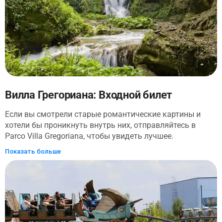
Вилла Грегориана: Входной билет
Если вы смотрели старые романтические картины и
хотели бы проникнуть внутрь них, отправляйтесь в
Parco Villa Gregoriana, чтобы увидеть лучшее.
Насладитесь впечатляющей природой в двух шагах от
Показать больше
Рима. Пройдите по легкой тропе, исследуйте
уникальные леса, усыпанные древними руинами, и
загляните в природные пещеры. Все это в парке по
заказу папы Григория XVI в начале XIX века!