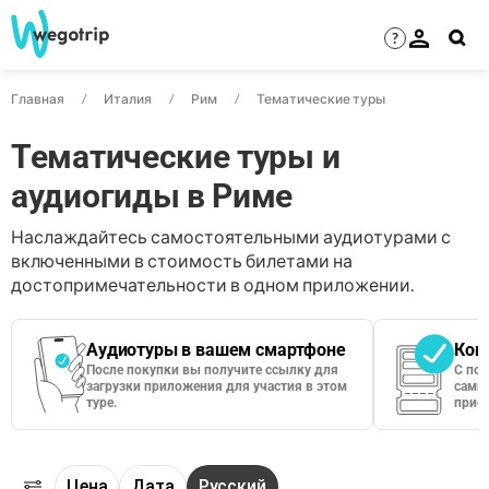
?
Главная
Италия
Рим
Тематические туры
Тематические туры и
аудиогиды в Риме
Наслаждайтесь самостоятельными аудиотурами с
включенными в стоимость билетами на
достопримечательности в одном приложении.
Аудиотуры в вашем смартфоне
Кон
После покупки вы получите ссылку для
С по
загрузки приложения для участия в этом
сами 
туре.
приос
Цена
Дата
Русский