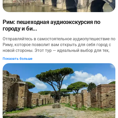
метрахСтарый Запад и Тонга: тематические
пространства с западными мотивами и водопадами
Рим: пешеходная аудиоэкскурсия по
городу и би...
Отправляйтесь в самостоятельное аудиопутешествие по
Риму, которое позволит вам открыть для себя город с
новой стороны. Этот тур — идеальный выбор для тех,
кто хочет погрузиться в историю и современность
Показать больше
Рима. Вы начнёте своё путешествие с посещения
катакомб Святого Калликста, где сможете узнать о
ранних христианах и их обычаях. (!) Обратите внимание
что хотя входной билет в катакомбы включен в
стоимость и доступен в приложении, аудиогид внутри
катакомб не предоставляется. После самостоятельного
посещения катакомб вы отправитесь на прогулку по
самым известным достопримечательностям Рима
вместе с аудиогидом. Вас ожидают катакомбы
Коммодилла, где вы сможете погрузиться в атмосферу