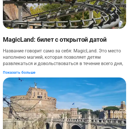
MagicLand: билет с открытой датой
Название говорит само за себя: MagicLand. Это место
наполнено магией, которая позволяет детям
развлекаться и довольствоваться в течение всего дня,
не нанося ущерба взрослым! И это всего в 45 минутах
Показать больше
езды от Рима! MagicLand предлагает более 39
аттракционов, а также различные мероприятия и шоу.
Среди достопримечательностей: Дикое родео:
уникальная 40-метровая прогулка на фрисби со
скоростью до 75 км/чШок: стартовые горки,
разгоняющиеся от 0 до 100 км/ч за 2
секундыКаллиостро: крытые вращающиеся
горкиЮкатан: прогулка на брызгах среди руин
майяМистика: самая высокая башня Италии в 72