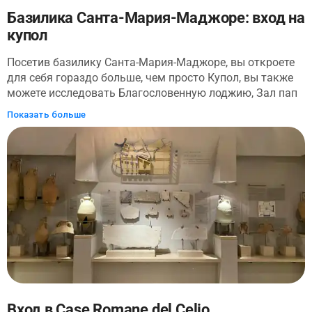
Базилика Санта-Мария-Маджоре: вход на
купол
Посетив базилику Санта-Мария-Маджоре, вы откроете
для себя гораздо больше, чем просто Купол, вы также
можете исследовать Благословенную лоджию, Зал пап
и лестницу Джана Лоренцо Бернини. Полюбуйтесь
Показать больше
сложными мозаиками, многовековыми фресками и
архитектурной красотой одной из главных базилик
Рима. Не пропустите склеп Рождества Христова и
реликвию святой ясли, которая, как полагают, является
частью яслей, где был положен Иисус.
Вход в Case Romane del Celio