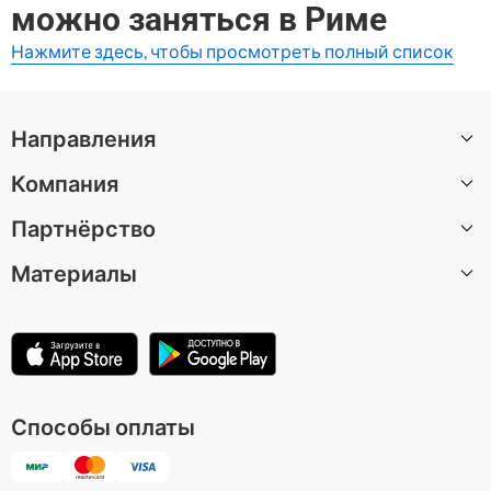
можно заняться в Риме
Нажмите здесь, чтобы просмотреть полный список
Направления
Компания
Все направления
Партнёрство
О нас
Материалы
Вакансии
Стать автором экскурсии
Центр поддержки
Партнерская программа
Статьи
Условия использования
Для музеев и достопримечательностей
Политика конфиденциальности
Способы оплаты