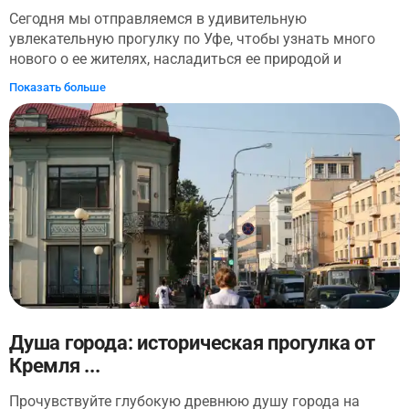
Сегодня мы отправляемся в удивительную
увлекательную прогулку по Уфе, чтобы узнать много
нового о ее жителях, насладиться ее природой и
народным башкирским колоритом. — Кто воспел этот
Показать больше
город в стихах еще 200 лет назад? — Какой город
находился тут до Уфы? — Что за странные белые
скульптуры расположены вереницей прямо в центре
столицы Башкортостана? — Что означает герб Уфы?
Обо всем этом и многом другом вам предстоит узнать
в ходе прогулки. А еще мы насладимся прохладой
городских садов, найдем дом любимого писателя
детства и сфотографируем неповторимую Белую реку,
находясь при этом ближе к центру, чем к набережной.
Ну что, готовы к приключению?
Душа города: историческая прогулка от
Кремля ...
Прочувствуйте глубокую древнюю душу города на