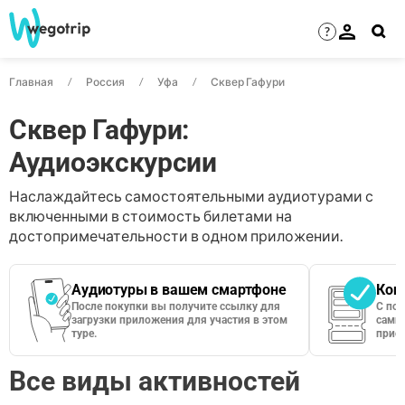
?
Главная
Россия
Уфа
Сквер Гафури
Сквер Гафури:
Аудиоэкскурсии
Наслаждайтесь самостоятельными аудиотурами с
включенными в стоимость билетами на
достопримечательности в одном приложении.
Аудиотуры в вашем смартфоне
Кон
После покупки вы получите ссылку для
С по
загрузки приложения для участия в этом
сами 
туре.
приос
Все виды активностей