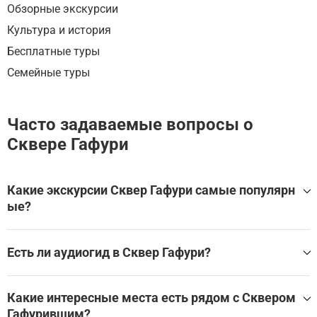
Обзорные экскурсии
Культура и история
Бесплатные туры
Семейные туры
Часто задаваемые вопросы о
Сквере Гафури
Какие экскурсии Сквер Гафури самые популярн
ые?
Самые популярные туры Сквер Гафури:
Есть ли аудиогид в Сквер Гафури?
Городские легенды Уфы
Да, для посещения Сквер Гафури доступен аудиогид, ко
торый помогает самостоятельно изучить главные залы,
Какие интересные места есть рядом с Сквером
экспонаты и историю достопримечательности без экск
Гафурившим?