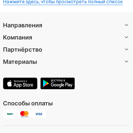
Нажмите здесь, чтобы просмотреть полный список
Направления
Компания
Все направления
Партнёрство
О нас
Материалы
Вакансии
Стать автором экскурсии
Центр поддержки
Партнерская программа
Статьи
Условия использования
Для музеев и достопримечательностей
Политика конфиденциальности
Способы оплаты