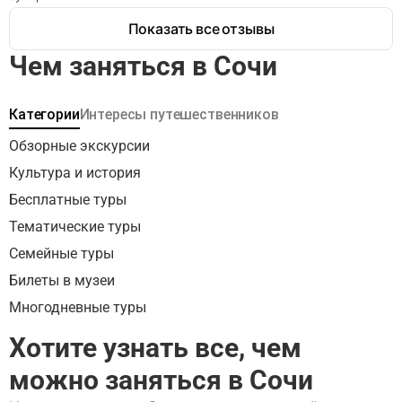
необходимых локаций и направлений и поэтому информация 
Показать все отзывы
воспринималась не полностью. Зато потом уже в поезде мы еще 
раз послушали аудиоспектакль и получили огромное 
Чем заняться в Сочи
удовольствие) В принципе, за такую стоимость очень хорошее 
решение и при наличии свободного времени и хорошего 
настроения можно воспользоваться). А так же огромный плюс в 
том, что можно сделать это в любое время.
Категории
Интересы путешественников
Обзорные экскурсии
Культура и история
Бесплатные туры
Тематические туры
Семейные туры
Билеты в музеи
Многодневные туры
Хотите узнать все, чем
можно заняться в Сочи