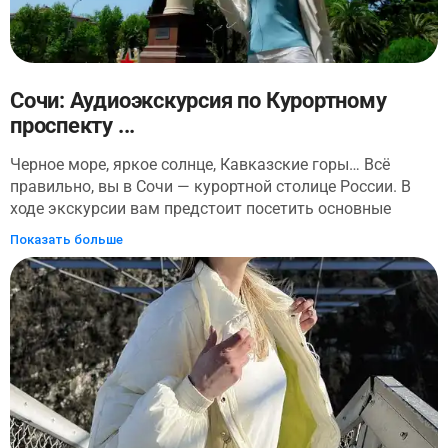
кошелек. Готовы почувствовать себя частью
масштабных исторических событий и проникнуться
энергетикой этого места? Тогда вам с нами!
Сочи: Аудиоэкскурсия по Курортному
проспекту ...
Черное море, яркое солнце, Кавказские горы… Всё
правильно, вы в Сочи — курортной столице России. В
ходе экскурсии вам предстоит посетить основные
достопримечательности, которые расположены вдоль
Показать больше
главной улицы Центрального Сочи. Во время прогулки
вы познакомитесь с историческим центром города,
посетите место, откуда начал свое развитие город-
курорт, будучи небольшим военным укреплением. Вы
увидите множество интересных локаций и послушаете
об их секретах. Прогуляетесь по Поцелуевскому скверу
и узнаете, откуда взялось такое романтичное название.
Посетите арт-галерею, где установлен знак,
обозначающий нулевой километр Сочи. Полюбуетесь