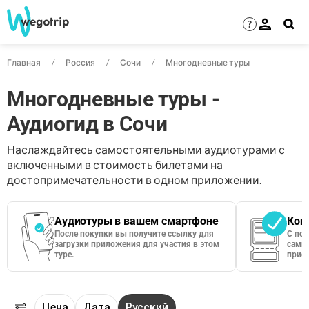
?
Главная
Россия
Сочи
Многодневные туры
Многодневные туры -
Аудиогид в Сочи
Наслаждайтесь самостоятельными аудиотурами с
включенными в стоимость билетами на
достопримечательности в одном приложении.
Аудиотуры в вашем смартфоне
Кон
После покупки вы получите ссылку для
С по
загрузки приложения для участия в этом
сами 
туре.
приос
Цена
Дата
Русский