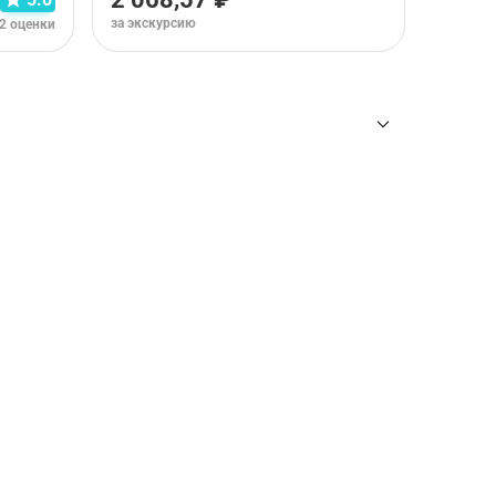
за экскурсию
2 оценки
ны
для требуемого тура