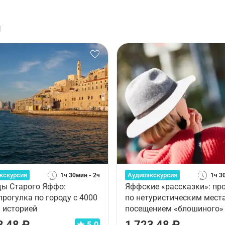
и
кскурсия
Аудиоэкскурсия
1ч 30мин - 2ч
1ч 3
ды Старого Яффо:
Яффские «рассказки»: пр
рогулка по городу с 4000
по нетуристическим мест
 историей
посещением «блошиного»
3,48 ₽
1 723,48 ₽
5.0