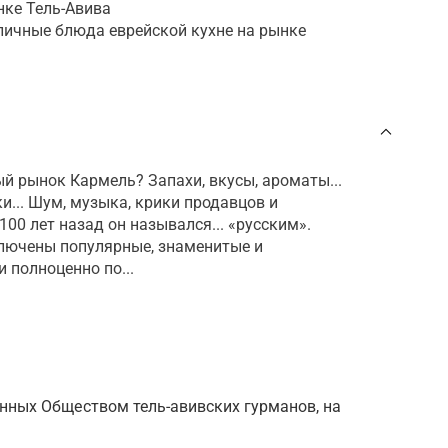
нке Тель-Авива
личные блюда еврейской кухне на рынке
ый рынок Кармель? Запахи, вкусы, ароматы...
и... Шум, музыка, крики продавцов и
100 лет назад он назывался... «русским».
включены популярные, знаменитые и
 полноценно по...
анных Обществом тель-авивских гурманов, на