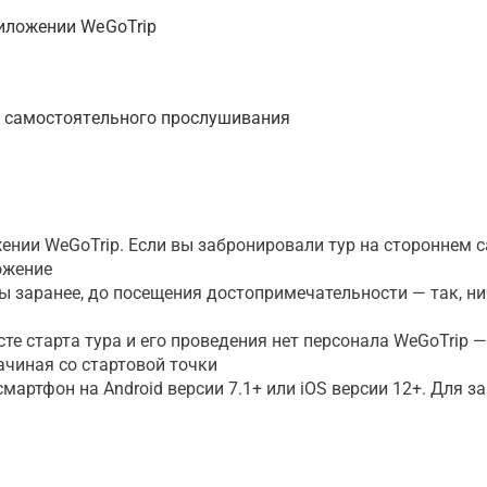
иложении WeGoTrip
я самостоятельного прослушивания
ении WeGoTrip. Если вы забронировали тур на стороннем с
ожение
ты заранее, до посещения достопримечательности — так, н
сте старта тура и его проведения нет персонала WeGoTrip 
ачиная со стартовой точки
артфон на Android версии 7.1+ или iOS версии 12+. Для з