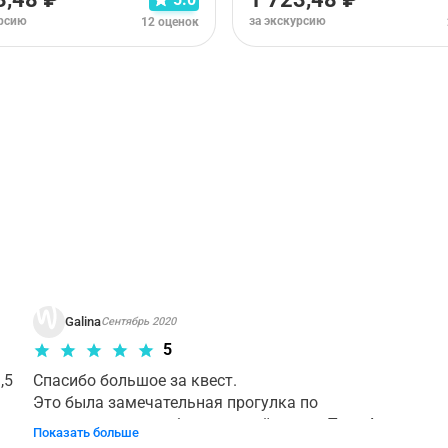
урсию
за экскурсию
12 оценок
рианта тура. Пожалуйста,
ознакомьтесь с условиями отме
Galina
Сентябрь 2020
5
5 
Спасибо большое за квест. 

Это была замечательная прогулка по 
интересному и необычному райончику Тель Авива 
Показать больше
о котором была наслышана, но никогда не 