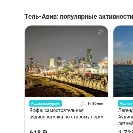
Тель-Авив: популярные активност
Аудиоэкскурсия
Аудиоэ
1ч 30мин
Яффа: самостоятельная
Леген
аудиопрогулка по старому порту
Аудиоп
летней
618 ₽
1 72