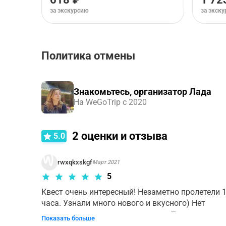
за экскурсию
за экск
Политика отмены
Правила отмены зависят от типа выбранного ва
Аудиоэкскурсия
.
Знакомьтесь, организатор Лада
На WeGoTrip с 2020
2
оценки и отзыва
5.0
rwxqkxskgf
Март 2021
5
Квест очень интересный! Незаметно пролетели 1,
часа. Узнали много нового и вкусного) Нет 
ощущения скуки и затяженности. Получили 
Показать больше
непередаваемый спектр эмоций. Всем советуем 