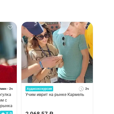
Аудиоэкскурсия
0мин - 2ч
2ч
огулка
Учим иврит на рынке Кармель
ам с
 рынка
2 068,57 ₽
5.0