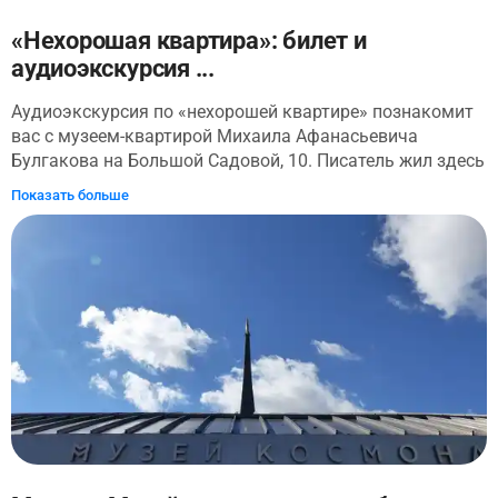
«Нехорошая квартира»: билет и
аудиоэкскурсия ...
Аудиоэкскурсия по «нехорошей квартире» познакомит
вас с музеем-квартирой Михаила Афанасьевича
Булгакова на Большой Садовой, 10. Писатель жил здесь
в 1920-х годах. Это непродолжительное время навсегда
Показать больше
отпечаталось в его творчестве. Знаменитая квартира
№50, которая получила прозвище «нехорошая
квартира», попала на страницы многих произведений
Булгакова. Коммунальная жизнь с рабочими-
пьяницами стала объектом сатиры и насмешки.
Прогулка начинается с осмотра здания, где находится
сейчас музей. Бывший доходный дом Пигита был
построен в начале XX века, в его архитектурном облике
вы найдете изящные черты модерна. Вы осмотрите
фасады здания, узнаете, как менялся московский быт
на примере истории дом. А еще отыщите во дворе свиту
Воланда. «Нехороший подъезд» вас удивит не меньше,