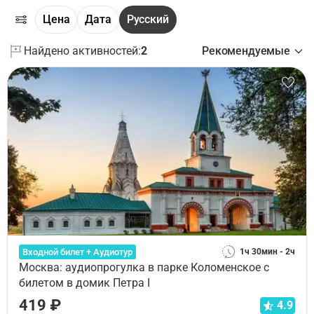
Цена
Дата
Русский
Найдено активностей:
2
Рекомендуемые
Входной билет + Аудиотур
1ч 30мин - 2ч
Москва: аудиопрогулка в парке Коломенское с
билетом в домик Петра I
419 ₽
4.9