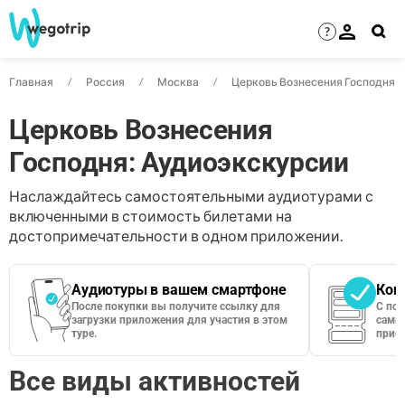
?
Главная
Россия
Москва
Церковь Вознесения Господня
Церковь Вознесения
Господня: Аудиоэкскурсии
Наслаждайтесь самостоятельными аудиотурами с
включенными в стоимость билетами на
достопримечательности в одном приложении.
Аудиотуры в вашем смартфоне
Кон
После покупки вы получите ссылку для
С по
загрузки приложения для участия в этом
сами 
туре.
приос
Все виды активностей