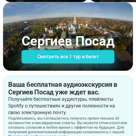
Сергиев Посад
Смотреть все 1 тур и билет
Ваша бесплатная аудиоэкскурсия в
Сергиев Посад уже ждет вас.
Получайте бесплатные аудиотуры, плейлисты
Spotify о путешествиях и другие полезности на
свою электронную почту.
Подписываясь, вы соглашаетесь получать промо-письма об
активностях и инсайдерские советы. Вы можете отписаться или
отозвать согласие в любое время с эффектом на будущее. Для
получения дополнительной информации ознакомьтесь с нашей