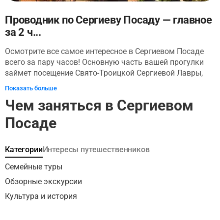
Проводник по Сергиеву Посаду — главное
за 2 ч...
Осмотрите все самое интересное в Сергиевом Посаде
всего за пару часов! Основную часть вашей прогулки
займет посещение Свято-Троицкой Сергиевой Лавры,
где вы послушаете об истории монастыря и
Показать больше
архитектурных особенностях его построек. Там вы
Чем заняться в Сергиевом
увидите Троицкий собор — главный храм монастыря,
Трапезную палату, построенную по велению царей
Посаде
Иоанна и Петра Алексеевичей, Митрополичьи покои,
Пятиярусную колокольню Лавры, усыпальницу рода
Годуновых и многое другое! Затем от Красногорской
Категории
Интересы путешественников
площади, расположенной перед входом в Лавру, через
Семейные туры
Торговые ряды и Монастырский конный двор вы
пройдете до церкви Воскресения Христова. Завершится
Обзорные экскурсии
путешествие у источника Преподобного Саввы
Культура и история
Сторожевского. Вы узнаете, как выйти на смотровую
площадку у источника, откуда открывается