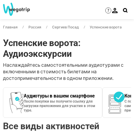
?
Главная
Россия
Сергиев Посад
Успенские ворота
Успенские ворота:
Аудиоэкскурсии
Наслаждайтесь самостоятельными аудиотурами с
включенными в стоимость билетами на
достопримечательности в одном приложении.
Аудиотуры в вашем смартфоне
Кон
После покупки вы получите ссылку для
С по
загрузки приложения для участия в этом
сами 
туре.
приос
Все виды активностей