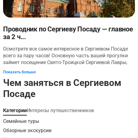
Проводник по Сергиеву Посаду — главное
за 2 ч...
Осмотрите все самое интересное в Сергиевом Посаде
всего за пару часов! Основную часть вашей прогулки
займет посещение Свято-Троицкой Сергиевой Лавры,
где вы послушаете об истории монастыря и
Показать больше
архитектурных особенностях его построек. Там вы
Чем заняться в Сергиевом
увидите Троицкий собор — главный храм монастыря,
Трапезную палату, построенную по велению царей
Посаде
Иоанна и Петра Алексеевичей, Митрополичьи покои,
Пятиярусную колокольню Лавры, усыпальницу рода
Годуновых и многое другое! Затем от Красногорской
Категории
Интересы путешественников
площади, расположенной перед входом в Лавру, через
Семейные туры
Торговые ряды и Монастырский конный двор вы
пройдете до церкви Воскресения Христова. Завершится
Обзорные экскурсии
путешествие у источника Преподобного Саввы