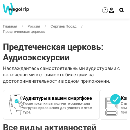
?
Главная
Россия
Сергиев Посад
Предтеченская церковь
Предтеченская церковь:
Аудиоэкскурсии
Наслаждайтесь самостоятельными аудиотурами с
включенными в стоимость билетами на
достопримечательности в одном приложении.
Аудиотуры в вашем смартфоне
Кон
После покупки вы получите ссылку для
С по
загрузки приложения для участия в этом
сами 
туре.
приос
Все виды активностей