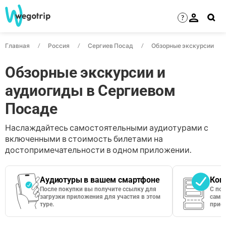
?
Главная
Россия
Сергиев Посад
Обзорные экскурсии
Обзорные экскурсии и
аудиогиды в Сергиевом
Посаде
Наслаждайтесь самостоятельными аудиотурами с
включенными в стоимость билетами на
достопримечательности в одном приложении.
Аудиотуры в вашем смартфоне
Кон
После покупки вы получите ссылку для
С по
загрузки приложения для участия в этом
сами 
туре.
приос