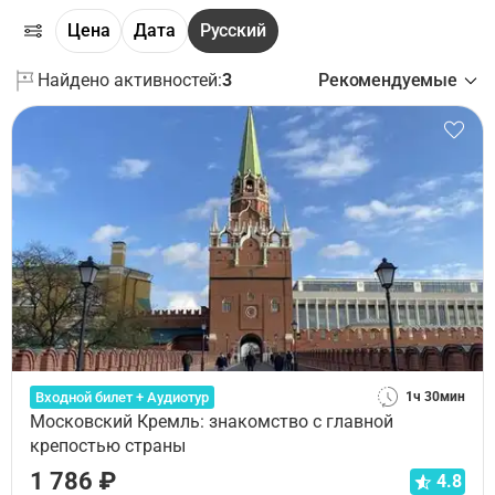
Цена
Дата
Русский
Найдено активностей:
3
Рекомендуемые
Входной билет + Аудиотур
1ч 30мин
Московский Кремль: знакомство с главной
крепостью страны
1 786 ₽
4.8