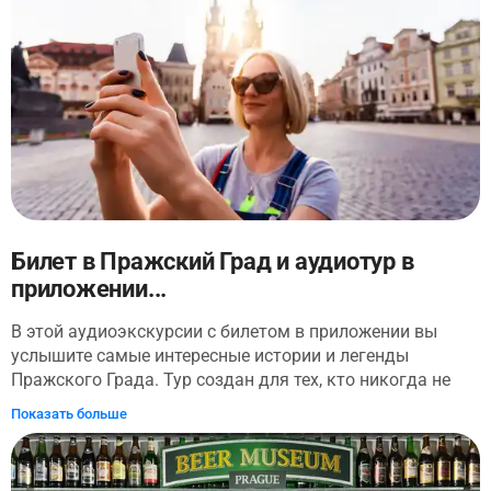
подробно расскажут о вашем билете и навигации по
комплексу Castle. Вы также получите схему комплекса.
Онлайн-аудиогид освещает наиболее важные части
каждого раздела. Следуйте по рекомендованному
маршруту на карте, составленной опытными гидами.
Билет в Пражский Град и аудиотур в
приложении...
В этой аудиоэкскурсии с билетом в приложении вы
услышите самые интересные истории и легенды
Пражского Града. Тур создан для тех, кто никогда не
был в Праге, и для тех, кто там бывал, но хотел бы
Показать больше
лучше узнать город и его жемчужину. Включенный в
список ЮНЕСКО, этот самый большой замковый
комплекс в мире уже в IX веке был резиденцией