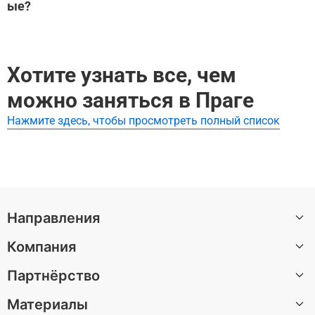
ые?
урсовода.
Лучшие аудиогиды и самостоятельные экскурсии по Кл
Самые популярные туры Клементинум:
ементинум:
Путешествие с призраком Старого Города
Хотите узнать все, чем
Путешествие с призраком Старого Города
можно заняться в Праге
Нажмите здесь, чтобы просмотреть полный список
Направления
Компания
Санкт-Петербург
Партнёрство
Москва
О нас
Барселона
Материалы
Вакансии
Стать автором экскурсии