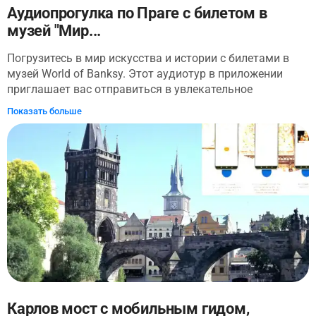
Аудиопрогулка по Праге с билетом в
музей "Мир...
Погрузитесь в мир искусства и истории с билетами в
музей World of Banksy. Этот аудиотур в приложении
приглашает вас отправиться в увлекательное
путешествие по улицам Праги, открывая для себя её
Показать больше
богатое культурное наследие. (!) Обратите внимание,
что билет в музей включен и доступен в приложении, но
аудиоэкскурсия по музею не предусмотрена. После
самостоятельного осмотра музея вы сможете
отправиться на захватывающую прогулку по
знаменитым пражским достопримечательностям
вместе с аудиогидом. Вы окунетесь в атмосферу
творчества и сопротивления, познакомитесь с
политической историей и ярким уличным искусством
Праги. Вы увидите чудо астрономических часов и
сможете глубже понять богатую историю этого
удивительного города. Загадочные истории,
запечатленные в древних каменных стенах, оживут
Карлов мост с мобильным гидом,