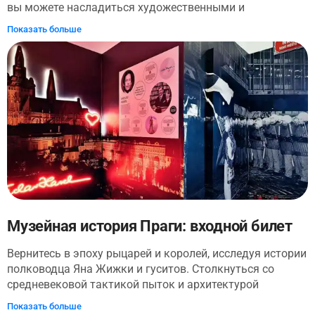
раввинах, виды на Влтаву и ощущение, что за каждым
вы можете насладиться художественными и
фасадом здесь скрыта отдельная история.
интерактивными экспонатами и попробовать более 15
Показать больше
сортов шоколада в музее. Вы также увидите
шоколадные скульптуры, такие как легендарный Голем
и миниатюра Карлова моста в Праге. Музей смешивает
искусство с дегустацией шоколада, создавая сладкое
занятие для памяти и вкусовых рецепторов.
Музейная история Праги: входной билет
Вернитесь в эпоху рыцарей и королей, исследуя истории
полководца Яна Жижки и гуситов. Столкнуться со
средневековой тактикой пыток и архитектурой
Староместской ратуши и астрономических часов.
Показать больше