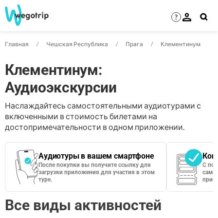
?
Главная
Чешская Республика
Прага
Клементинум
Клементинум:
Аудиоэкскурсии
Наслаждайтесь самостоятельными аудиотурами с
включенными в стоимость билетами на
достопримечательности в одном приложении.
Аудиотуры в вашем смартфоне
Кон
После покупки вы получите ссылку для
С по
загрузки приложения для участия в этом
сами 
туре.
приос
Все виды активностей