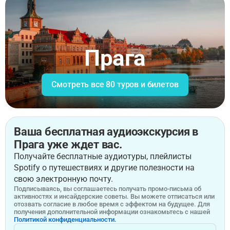
Прага
Смотреть все 80 туров и билетов
Ваша бесплатная аудиоэкскурсия в
Прага уже ждет вас.
Получайте бесплатные аудиотуры, плейлисты
Spotify о путешествиях и другие полезности на
свою электронную почту.
Подписываясь, вы соглашаетесь получать промо-письма об
активностях и инсайдерские советы. Вы можете отписаться или
отозвать согласие в любое время с эффектом на будущее. Для
получения дополнительной информации ознакомьтесь с нашей
Политикой конфиденциальности.