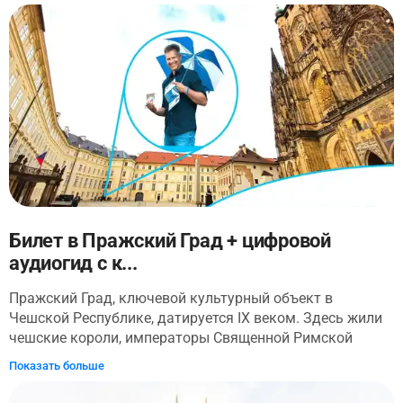
Поднимитесь на второй этаж и погрузитесь в более
темные главы истории Праги, от нацистской оккупации
до советской оккупации. Путешествие завершается на
третьем этаже, празднуя Бархатную революцию и
чешские глобальные достижения.
Билет в Пражский Град + цифровой
аудиогид с к...
Пражский Град, ключевой культурный объект в
Чешской Республике, датируется IX веком. Здесь жили
чешские короли, императоры Священной Римской
империи и президенты Чехии. Начните свой визит с
Показать больше
встречи с представителем перед собором Святого Вита.
Они кратко ознакомят вас с английским языком и