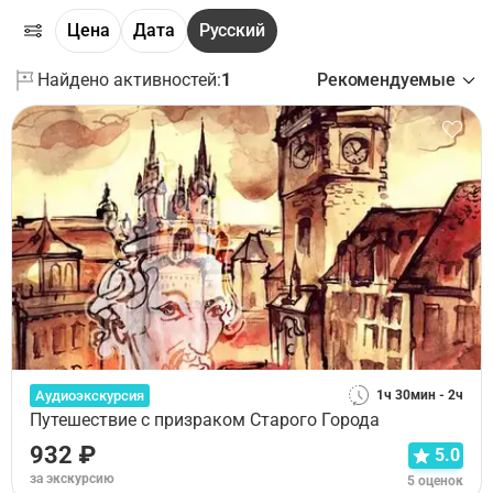
Цена
Дата
Русский
Найдено активностей:
1
Рекомендуемые
Аудиоэкскурсия
1ч 30мин - 2ч
Путешествие с призраком Старого Города
932 ₽
5.0
за экскурсию
5 оценок