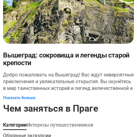
страну чудес для любителей пива. Попробуйте три
восхитительных дегустации пива и наслаждайтесь
бутилированием собственного пива во время тура.
Вышеград: сокровища и легенды старой
крепости
Добро пожаловать на Вышеград! Вас ждут невероятные
приключения и увлекательные открытия. Вы окунётесь
в мир таинственных историй и легенд величественной и
загадочной крепости. Местные жители говорят, что там
Показать больше
обитают привидения и зарыты несметные сокровища
Чем заняться в Праге
княжны Либуше. Легко поверить, ведь Вышеграду
больше 1000 лет! Мы превратили экскурсию в
захватывающий квест. Многоголосный
Категории
Интересы путешественников
профессиональный аудиоспектакль поможет
проникнуться особой атмосферой этого места и узнать
Обзорные экскурсии