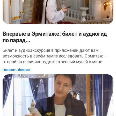
Впервые в Эрмитаже: билет и аудиогид
по парад...
Билет и аудиоэкскурсия в приложении дают вам
возможность в своём темпе исследовать Эрмитаж —
второй по величине художественный музей в мире.
Здесь легко потеряться, потому что маршрут по всем
Показать больше
залам составит 24 километра. Эта аудиоэкскурсия
составлена по короткому маршруту, комфортному для
тех, кто пришел сюда в первый раз. В этом аудиогиде
собраны только самые значимые шедевры коллекции.
Аудиоэкскурсия начнётся на Дворцовой площади, где
вы узнаете историю музея и рассмотрите его
архитектуру. Затем вы войдете в парадные залы
Зимнего дворца по знаменитой Иорданской лестнице.