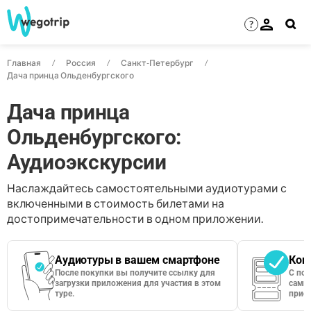
?
Главная
Россия
Санкт-Петербург
Дача принца Ольденбургского
Дача принца
Ольденбургского:
Аудиоэкскурсии
Наслаждайтесь самостоятельными аудиотурами с
включенными в стоимость билетами на
достопримечательности в одном приложении.
Аудиотуры в вашем смартфоне
Кон
После покупки вы получите ссылку для
С по
загрузки приложения для участия в этом
сами 
туре.
приос