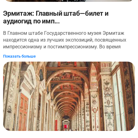
осмотреть основную экспозицию Эрмитажа.
Эрмитаж: Главный штаб—билет и
аудиогид по имп...
В Главном штабе Государственного музея Эрмитаж
находится одна из лучших экспозиций, посвященных
импрессионизму и постимпрессионизму. Во время
аудиоэкскурсии вы полностью погрузитесь в мир
Показать больше
искусства и проследите путь, который прошла
живопись с конца XIX века, от импрессионизма до
кубизма. Вы узнаете как зарождались новые
направления живописи, с какими трудностями
сталкивались художники-основатели импрессионизма
— Клод Моне, Эдгар Дега, Камиль Писсаро и Огюст
Ренуар — и, конечно, детально рассмотрите их картины.
В экскурсию включено более 50 самых ярких и
известных картин экспозиции Главного штаба. Отвечая
на вопросы квиза, вы научитесь отличать
импрессионизм от постимпрессионизма, узнаете, какой
смысл художники закладывали в свои работы, и