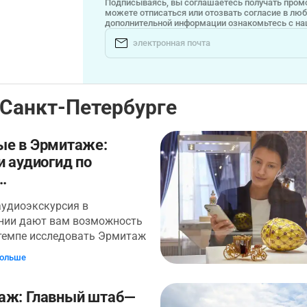
Подписываясь, вы соглашаетесь получать промо
можете отписаться или отозвать согласие в лю
дополнительной информации ознакомьтесь с н
 Санкт-Петербурге
ые в Эрмитаже:
и аудиогид по
..
аудиоэкскурсия в
нии дают вам возможность
 темпе исследовать Эрмитаж
 по величине
больше
венный музей в мире.
гко потеряться, потому что
аж: Главный штаб—
по всем залам составит 24