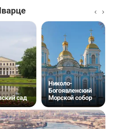
Шварце
Николо-
Богоявленский
ский сад
Морской собор
Ник