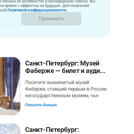
-письма об активностях и инсайдерские советы. Вы
бое время с эффектом на будущее. Для получения
ашей
Политикой конфиденциальности.
Применить
Санкт-Петербург: Музей
Фаберже — билет и ауди...
Посетите знаменитый музей
Фаберже, ставший первым в России
негосударственным музеем, чье
собрание имеет национальное и
Показать больше
мировое значение. В музее собрана
крупнейшая в мире коллекция из
1000 изделий фирмы Фаберже, среди
которых фантазийные предметы,
Санкт-Петербург: