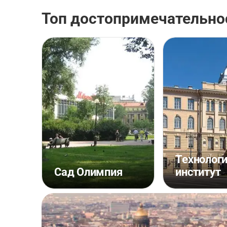
Топ достопримечательно
Технолог
Сад Олимпия
институт