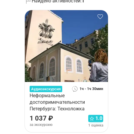
Найдено активностей:
1
Аудиоэкскурсия
1ч - 1ч 30мин
Неформальные
достопримечательности
Петербурга: Техноложка
1 037 ₽
1.0
за экскурсию
1 оценка