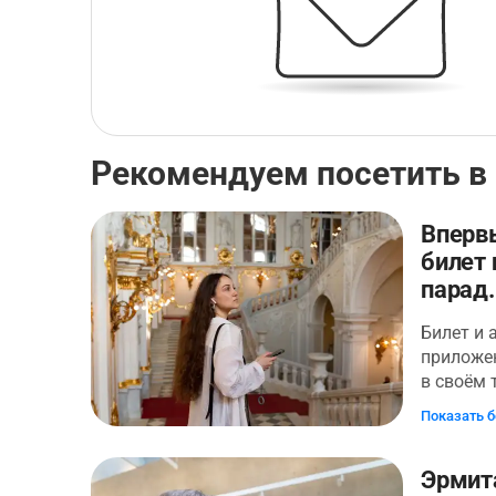
Рекомендуем посетить в
Вперв
билет 
парад.
Билет и 
приложе
в своём
— второй
Показать 
художест
Здесь ле
Эрмит
маршрут 