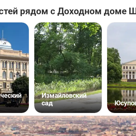
стей рядом с Доходном доме 
ический
Измайловский
сад
Юсупов