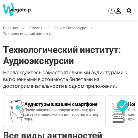
?
Главная
Россия
Санкт-Петербург
Технологический институт
Технологический институт:
Аудиоэкскурсии
Наслаждайтесь самостоятельными аудиотурами с
включенными в стоимость билетами на
достопримечательности в одном приложении.
Аудиотуры в вашем смартфоне
Кон
После покупки вы получите ссылку для
С по
загрузки приложения для участия в этом
сами 
туре.
приос
Все виды активностей