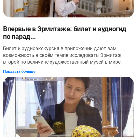
Впервые в Эрмитаже: билет и аудиогид
по парад...
Билет и аудиоэкскурсия в приложении дают вам
возможность в своём темпе исследовать Эрмитаж —
второй по величине художественный музей в мире.
Здесь легко потеряться, потому что маршрут по всем
Показать больше
залам составит 24 километра. Эта аудиоэкскурсия
составлена по короткому маршруту, комфортному для
тех, кто пришел сюда в первый раз. В этом аудиогиде
собраны только самые значимые шедевры коллекции.
Аудиоэкскурсия начнётся на Дворцовой площади, где
вы узнаете историю музея и рассмотрите его
архитектуру. Затем вы войдете в парадные залы
Зимнего дворца по знаменитой Иорданской лестнице.
Вы пройдете маршрутом личных гостей императорской
семьи, увидите Большую парадную анфиладу: