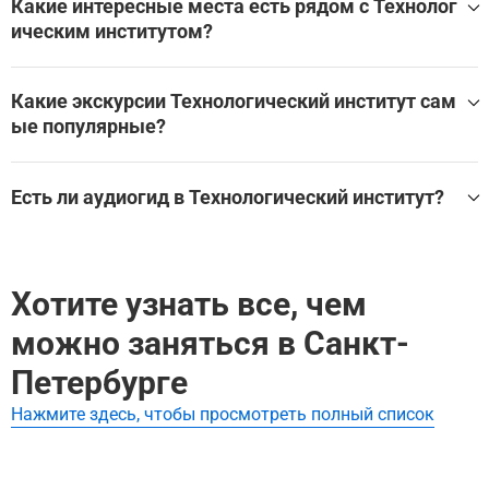
Какие интересные места есть рядом с Технолог
Картошке? Ответы на эти и другие вопросы ждут вас на
ическим институтом?
аудиоэкскурсии.
Технологический институт находится в Санкт-Петербург
е, в окружении множества других великолепных мест.
Какие экскурсии Технологический институт сам
ые популярные?
Эти экскурсии охватывают Технологического институт
и другие близлежащие достопримечательности:
Самые популярные туры Технологический институт:
Неформальные достопримечательности Петербурга:
Есть ли аудиогид в Технологический институт?
Техноложка
Неформальные достопримечательности Петербурга:
Техноложка
Да, для посещения Технологический институт доступен
аудиогид, который помогает самостоятельно изучить г
лавные залы, экспонаты и историю достопримечательн
Хотите узнать все, чем
ости без экскурсовода.
Лучшие аудиогиды и самостоятельные экскурсии по Те
можно заняться в Санкт-
хнологический институт:
Петербурге
Неформальные достопримечательности Петербурга:
Нажмите здесь, чтобы просмотреть полный список
Техноложка