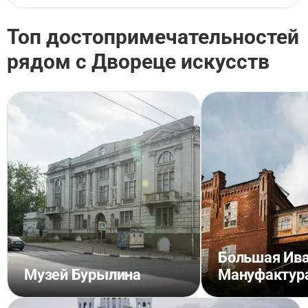
Топ достопримечательностей
рядом с Двореце искусств
Большая Ив
Музей Бурылина
Мануфактур