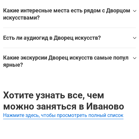
Какие интересные места есть рядом с Дворцом
искусствами?
Дворец искусств находится в Иванове, в окружении мно
жества других великолепных мест.
Есть ли аудиогид в Дворец искусств?
Эти экскурсии охватывают Дворец искусства и другие
Да, для посещения Дворец искусств доступен аудиогид,
близлежащие достопримечательности:
который помогает самостоятельно изучить главные зал
Какие экскурсии Дворец искусств самые попул
Городские легенды города Иваново
ы, экспонаты и историю достопримечательности без эк
ярные?
скурсовода.
Лучшие аудиогиды и самостоятельные экскурсии по Дв
Самые популярные туры Дворец искусств:
орец искусств:
Городские легенды города Иваново
Хотите узнать все, чем
Городские легенды города Иваново
можно заняться в Иваново
Нажмите здесь, чтобы просмотреть полный список