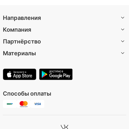
Направления
Компания
Санкт-Петербург
Партнёрство
Москва
О нас
Барселона
Материалы
Вакансии
Стать автором экскурсии
Казань
Центр поддержки
Партнерская программа
Статьи
Лондон
Условия использования
Для музеев и достопримечательностей
Зеленоградск
Политика конфиденциальности
Способы оплаты
Все направления