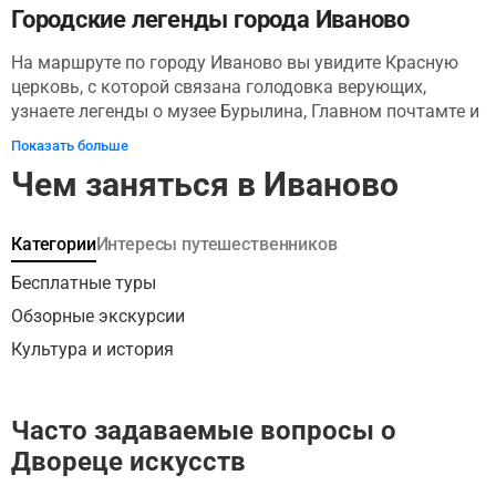
Городские легенды города Иваново
На маршруте по городу Иваново вы увидите Красную
церковь, с которой связана голодовка верующих,
узнаете легенды о музее Бурылина, Главном почтамте и
Дворце искусств, услышите рассказы о первой фабрике-
Показать больше
кухне и развитии Большой Ивановской Мануфактуры.
Чем заняться в Иваново
Вы также узнаете о вкладе в развитие города семьи
графов Шереметевых, фабрикантов Бурылиных и
Куваевых, о театральном деятеле Бабёнкове, об
Категории
Интересы путешественников
организаторе первого «быстрого питания» Халатове и о
многих других личностях, оставивших след в истории
Бесплатные туры
города. Отправляйтесь на увлекательную прогулку по
Обзорные экскурсии
историям и легендам города Иваново!
Культура и история
Часто задаваемые вопросы о
Двореце искусств