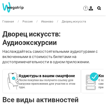
?
Главная
Россия
Иваново
Дворец искусств
Дворец искусств:
Аудиоэкскурсии
Наслаждайтесь самостоятельными аудиотурами с
включенными в стоимость билетами на
достопримечательности в одном приложении.
Аудиотуры в вашем смартфоне
Кон
После покупки вы получите ссылку для
С по
загрузки приложения для участия в этом
сами 
туре.
приос
Все виды активностей