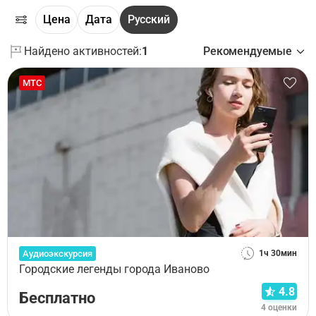
Цена
Дата
Русский
Найдено активностей:
1
Рекомендуемые
МТС
Аудиоэкскурсия
1ч 30мин
Городские легенды города Иваново
4.8
Бесплатно
4 оценки