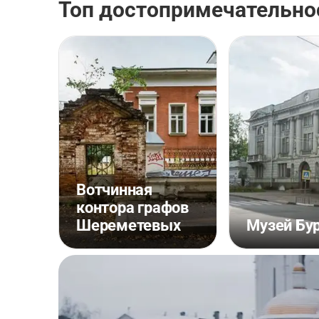
Топ достопримечательно
Вотчинная
контора графов
Шереметевых
Музей Бу