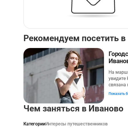
Рекомендуем посетить в
Городс
Ивано
На маршр
увидите 
связана 
узнаете 
Показать 
Главном 
искусств
Чем заняться в Иваново
первой ф
Большой
Вы также
Категории
Интересы путешественников