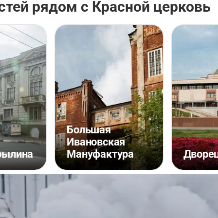
стей рядом с Красной церковь
Большая
Ивановская
рылина
Мануфактура
Дворец