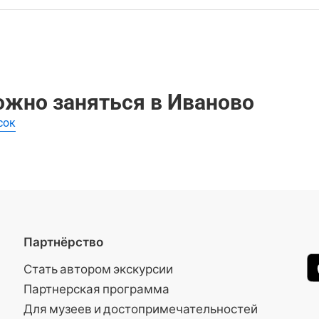
удиогид, который помогает самостоятельно изучить главн
и по Красная церковь:
можно заняться в Иваново
сок
Партнёрство
Стать автором экскурсии
Партнерская программа
Для музеев и достопримечательностей