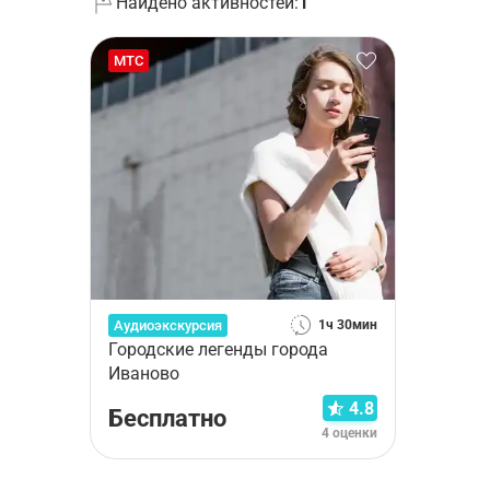
Найдено активностей:
1
МТС
Аудиоэкскурсия
1ч 30мин
Городские легенды города
Иваново
4.8
Бесплатно
4 оценки