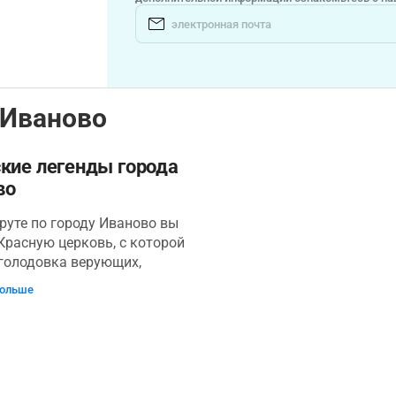
 Иваново
кие легенды города
во
уте по городу Иваново вы
Красную церковь, с которой
голодовка верующих,
легенды о музее Бурылина,
больше
почтамте и Дворце
, услышите рассказы о
абрике-кухне и развитии
 Ивановской Мануфактуры.
 узнаете о вкладе в