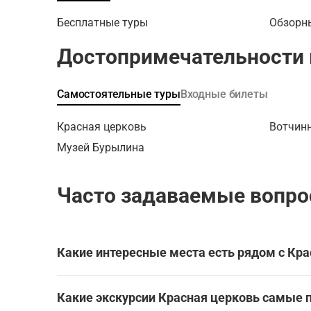
развитие
Шеремет
Бесплатные туры
Обзорн
Бурылины
театраль
Достопримечательности 
организа
питания»
других л
Самостоятельные туры
Входные билеты
в истори
увлекате
Красная церковь
Вотчинн
историям
Музей Бурылина
Иваново
Часто задаваемые вопро
Какие интересные места есть рядом с Кр
Красная церковь находится в Иванове, в окруж
Какие экскурсии Красная церковь самые 
Эти экскурсии охватывают Красную церковь и 