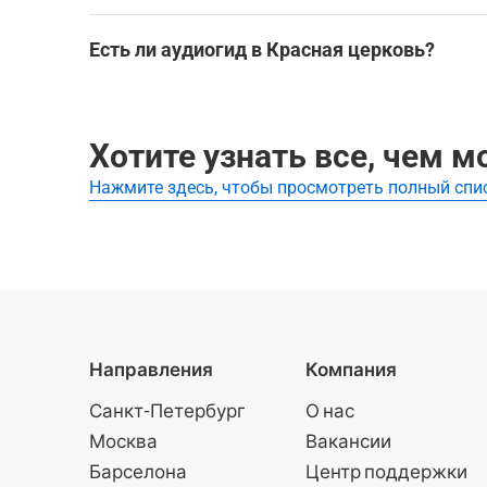
Городские легенды города Иваново
Самые популярные туры Красная церковь:
Есть ли аудиогид в Красная церковь?
Городские легенды города Иваново
Да, для посещения Красная церковь доступен а
мечательности без экскурсовода.
Лучшие аудиогиды и самостоятельные экскурси
Хотите узнать все, чем 
Нажмите здесь, чтобы просмотреть полный спи
Городские легенды города Иваново
Направления
Компания
Санкт-Петербург
О нас
Москва
Вакансии
Барселона
Центр поддержки