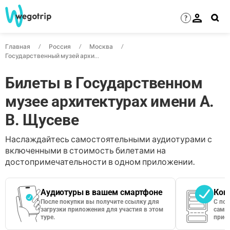
?
Главная
Россия
Москва
Государственный музей архитектуры имени А. В. Щусева: билеты
Билеты в Государственном
музее архитектурах имени А.
В. Щусеве
Наслаждайтесь самостоятельными аудиотурами с
включенными в стоимость билетами на
достопримечательности в одном приложении.
Аудиотуры в вашем смартфоне
Кон
После покупки вы получите ссылку для
С по
загрузки приложения для участия в этом
сами 
туре.
приос