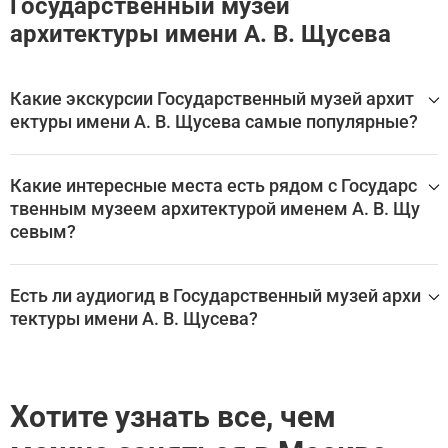
Государственный музей
архитектуры имени А. В. Щусева
Какие экскурсии Государственный музей архит
ектуры имени А. В. Щусева самые популярные?
Самые популярные туры Государственный музей архите
ктуры имени А. В. Щусева:
Какие интересные места есть рядом с Государс
твенным музеем архитектурой именем А. В. Щу
Кофе, кошка, Мандельштам: прогулка по переулкам Х
севым?
амовников
Государственный музей архитектуры имени А. В. Щусев
а находится в Москве, в окружении множества других в
Есть ли аудиогид в Государственный музей архи
еликолепных мест.
тектуры имени А. В. Щусева?
Эти экскурсии охватывают Государственного музей арх
итектуру имя А. В. Щусева и другие близлежащие досто
Да, для посещения Государственный музей архитектуры
примечательности:
имени А. В. Щусева доступен аудиогид, который помога
ет самостоятельно изучить главные залы, экспонаты и
Кофе, кошка, Мандельштам: прогулка по переулкам Х
Хотите узнать все, чем
историю достопримечательности без экскурсовода.
амовников
Лучшие аудиогиды и самостоятельные экскурсии по Го