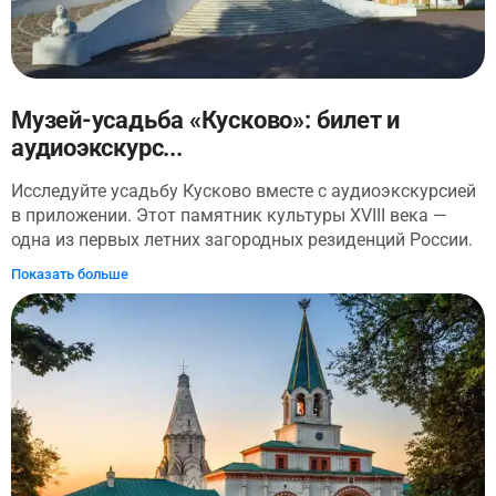
человеку, пришедшему получить полезные знания или
просто приятно провести время. Счастливого полёта в
неизведанное!!
Музей-усадьба «Кусково»: билет и
аудиоэкскурс...
Исследуйте усадьбу Кусково вместе с аудиоэкскурсией
в приложении. Этот памятник культуры XVIII века —
одна из первых летних загородных резиденций России.
В приложении вы также найдете входной билет во
Показать больше
дворец, поэтому маршрут лучше начать именно с него:
билет привязан ко времени. После осмотра дворца вы
продолжите прогулку по парку. Вы посетите дворец —
композиционный центр ансамбля, построенный в стиле
раннего классицизма. Вы узнаете, почему это
деревянное здание, выкрашенное в нежно-розовый цвет
«утренней зари», создавалось не для жизни, а
исключительно для приёма гостей. Аудиоэкскурсия
проведёт вас по анфиладе парадных залов, где