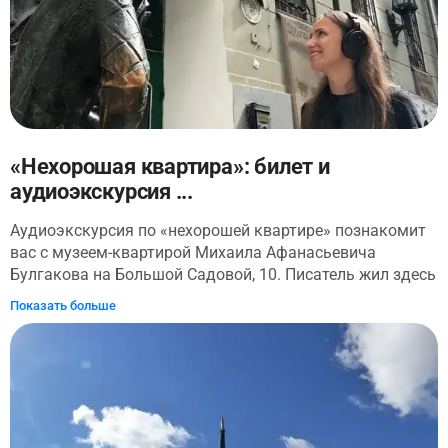
«Нехорошая квартира»: билет и
аудиоэкскурсия ...
Аудиоэкскурсия по «нехорошей квартире» познакомит
вас с музеем-квартирой Михаила Афанасьевича
Булгакова на Большой Садовой, 10. Писатель жил здесь
в 1920-х годах. Это непродолжительное время навсегда
Показать больше
отпечаталось в его творчестве. Знаменитая квартира
№50, которая получила прозвище «нехорошая
квартира», попала на страницы многих произведений
Булгакова. Коммунальная жизнь с рабочими-
пьяницами стала объектом сатиры и насмешки.
Прогулка начинается с осмотра здания, где находится