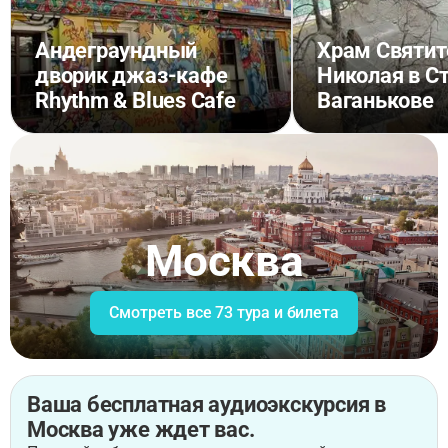
Андеграундный
Храм Святит
дворик джаз-кафе
Николая в С
Rhythm & Blues Cafe
Ваганькове
Москва
Смотреть все 73 тура и билета
Ваша бесплатная аудиоэкскурсия в
Москва уже ждет вас.