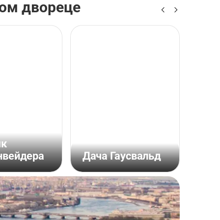
ком двореце
як
нвейдера
Дача Гаусвальд
Осо