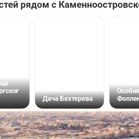
стей рядом с Каменноостровс
нца
ргског
Особн
Дача Бехтерева
Фолле