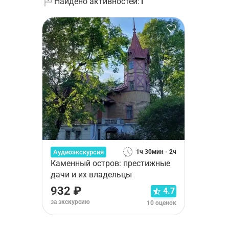
Найдено активностей:
1
Аудиоэкскурсия
1ч 30мин - 2ч
Каменный остров: престижные
дачи и их владельцы
932 ₽
4.7
за экскурсию
10 оценок