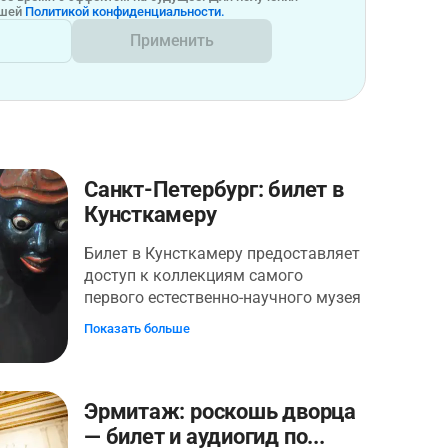
ашей
Политикой конфиденциальности.
Применить
Санкт-Петербург: билет в
Кунсткамеру
Билет в Кунсткамеру предоставляет
доступ к коллекциям самого
первого естественно-научного музея
России — музея антропологии и
Показать больше
этнографии имени Петра Великого. В
экспозиции представлены скелет
«великана-телохранителя» Петра I,
старейшая механическая китайская
Эрмитаж: роскошь дворца
ладья XVIII века и чучело животного
— билет и аудиогид по...