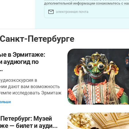
дополнительной информации ознакомьтесь с н
 Санкт-Петербурге
ые в Эрмитаже:
и аудиогид по
..
аудиоэкскурсия в
нии дают вам возможность
 темпе исследовать Эрмитаж
 по величине
больше
венный музей в мире.
гко потеряться, потому что
Петербург: Музей
по всем залам составит 24
а. Эта аудиоэкскурсия
е — билет и ауди...