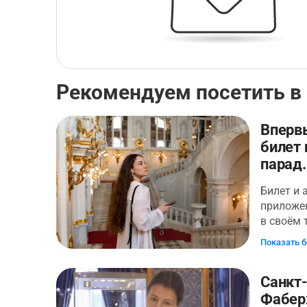
Рекомендуем посетить в
Вперв
билет 
парад.
Билет и 
приложе
в своём
— второй
Показать 
художест
Здесь ле
Санкт-
маршрут 
километр
Фаберж