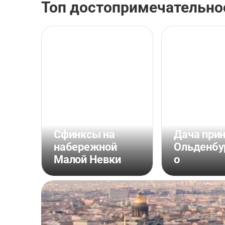
Топ достопримечательно
Сфинксы на
Дача при
набережной
Ольденбу
Малой Невки
о