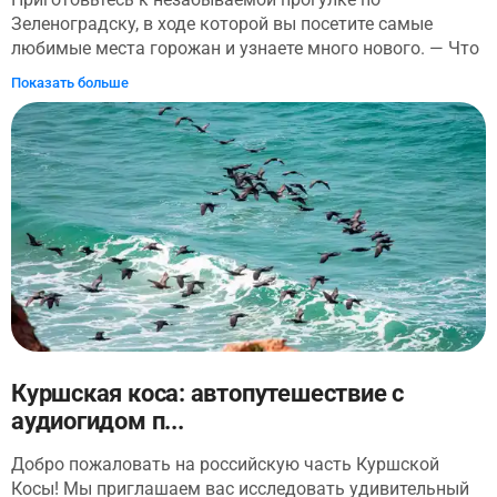
Зеленоградску, в ходе которой вы посетите самые
любимые места горожан и узнаете много нового. — Что
связывает этот город с котами и с детства любимым
Показать больше
произведением А.Н. Толстого? — Какие необычные
познавательные музеи в нем есть? — С какой посудой
ассоциируется у горожан одно из их любимых мест? —
Что за необычная рыбка изображена на гербе? Обо
всем этом и очень многом другом вам предстоит
узнать в ходе прогулки. Ну что, готовы к приключению?
Куршская коса: автопутешествие с
аудиогидом п...
Добро пожаловать на российскую часть Куршской
Косы! Мы приглашаем вас исследовать удивительный