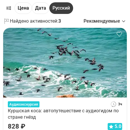
Цена
Дата
Русский
Найдено активностей:
3
Рекомендуемые
Аудиоэкскурсия
3ч
Куршская коса: автопутешествие с аудиогидом по
стране гнёзд
828 ₽
5.0