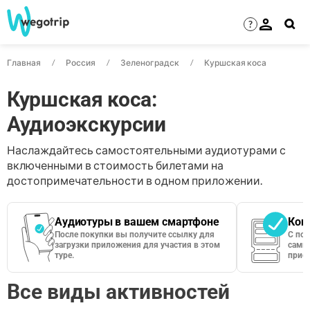
?
Главная
Россия
Зеленоградск
Куршская коса
Куршская коса:
Аудиоэкскурсии
Наслаждайтесь самостоятельными аудиотурами с
включенными в стоимость билетами на
достопримечательности в одном приложении.
Аудиотуры в вашем смартфоне
Кон
После покупки вы получите ссылку для
С по
загрузки приложения для участия в этом
сами 
туре.
приос
Все виды активностей