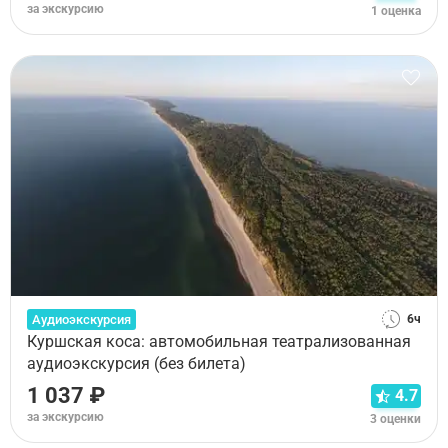
за экскурсию
1 оценка
Аудиоэкскурсия
6ч
Куршская коса: автомобильная театрализованная
аудиоэкскурсия (без билета)
1 037 ₽
4.7
за экскурсию
3 оценки