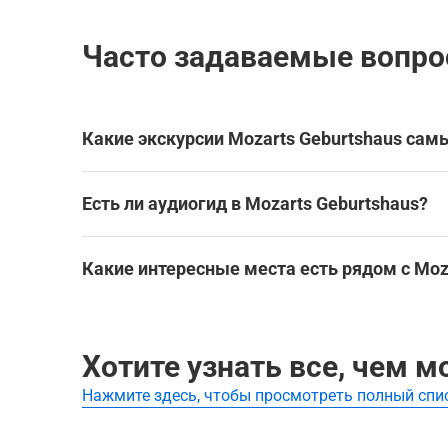
великоле
Зальцбур
Часто задаваемые вопрос
и на Зал
органног
Какие экскурсии Mozarts Geburtshaus са
Самые популярные туры Mozarts Geburtshaus:
Есть ли аудиогид в Mozarts Geburtshaus?
Зальцбург: Моцарт, история любви, архитекту
Да, для посещения Mozarts Geburtshaus доступ
примечательности без экскурсовода.
Какие интересные места есть рядом с Moz
Лучшие аудиогиды и самостоятельные экскурсии
Mozarts Geburtshaus находится в Зальцбурге, в
Зальцбург: Моцарт, история любви, архитекту
Эти экскурсии охватывают Mozarts Geburtshaus
Хотите узнать все, чем 
Зальцбург: Моцарт, история любви, архитекту
Нажмите здесь, чтобы просмотреть полный спи