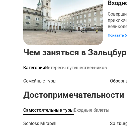
конца и 
Входн
уголок и
баварско
Соверши
приключе
великол
власти б
Показать 
архиепис
культур
Чем заняться в Зальцбур
в самом 
билеты в
как боле
Категории
Интересы путешественников
зальцбур
преврати
Семейные туры
Обзорн
итальянс
сей день
Достопримечательности 
дизайна!
позвольт
через па
Самостоятельные туры
Входные билеты
Резиденц
Святого 
Schloss Mirabell
Salzbur
достопри