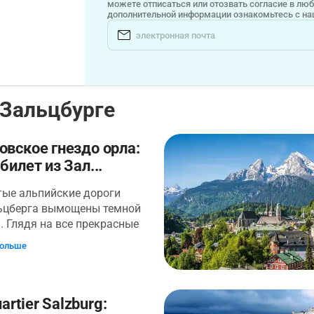
можете отписаться или отозвать согласие в лю
дополнительной информации ознакомьтесь с н
 Зальцбурге
овское гнездо орла:
 билет из Зал...
тые альпийские дороги
ьцберга вымощены темной
. Глядя на все прекрасные
зрезанные долины и пышные
больше
, вы увидите Гнездо орла -
бежище Гитлера, где тайно
алось зло Третьего рейха.
 тур из Зальцбурга в оба
rtier Salzburg: