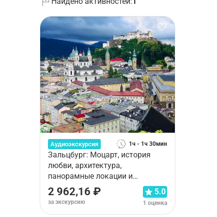
Найдено активностей:
1
Аудиоэкскурсия
1ч - 1ч 30мин
Зальцбург: Моцарт, история
любви, архитектура,
панорамные локации и
дессерты!
2 962,16 ₽
5.0
за экскурсию
1 оценка