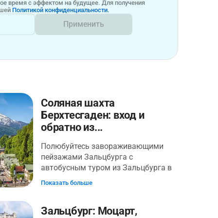
бое время с эффектом на будущее. Для получения
ашей
Политикой конфиденциальности.
Применить
Соляная шахта
Берхтесгаден: вход и
обратно из...
Полюбуйтесь завораживающими
пейзажами Зальцбурга с
автобусным туром из Зальцбурга в
Оберсальцберг и экскурсией по
Показать больше
соляной шахте Берхтесгаден. Пейте в
потрясающей горной местности и
Зальцбург: Моцарт,
узнайте о мрачной истории региона.