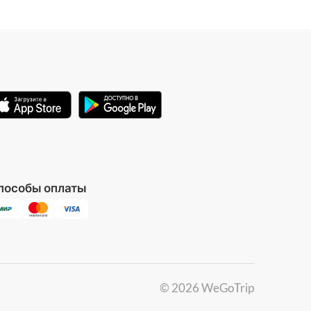
пособы оплаты
©
2026
WeGoTrip