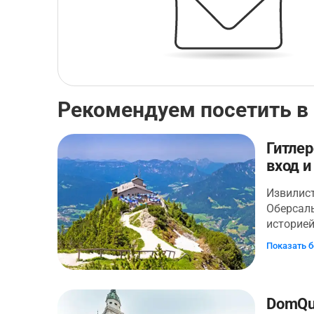
Рекомендуем посетить в
Гитлер
вход и
Извилис
Оберсал
историей
горы, и
Показать 
пастбища
горное у
планиров
Возьмите
DomQua