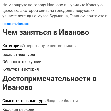
На маршруте по городу Иваново вы увидите Красную
церковь, с которой связана голодовка верующих,
узнаете легенды о музее Бурылина, Главном почтамте и
Дворце искусств, услышите рассказы о первой фабрике-
Показать больше
кухне и развитии Большой Ивановской Мануфактуры.
Чем заняться в Иваново
Вы также узнаете о вкладе в развитие города семьи
графов Шереметевых, фабрикантов Бурылиных и
Куваевых, о театральном деятеле Бабёнкове, об
Категории
Интересы путешественников
организаторе первого «быстрого питания» Халатове и о
многих других личностях, оставивших след в истории
Бесплатные туры
города. Отправляйтесь на увлекательную прогулку по
Обзорные экскурсии
историям и легендам города Иваново!
Культура и история
Достопримечательности в
Иваново
Самостоятельные туры
Входные билеты
Красная церковь