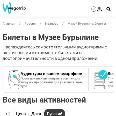
?
Главная
Россия
Иваново
Музей Бурылина: билеты
Билеты в Музее Бурылине
Наслаждайтесь самостоятельными аудиотурами с
включенными в стоимость билетами на
достопримечательности в одном приложении.
Аудиотуры в вашем смартфоне
Кон
После покупки вы получите ссылку для
С по
загрузки приложения для участия в этом
сами 
туре.
приос
Все виды активностей
Цена
Дата
Русский