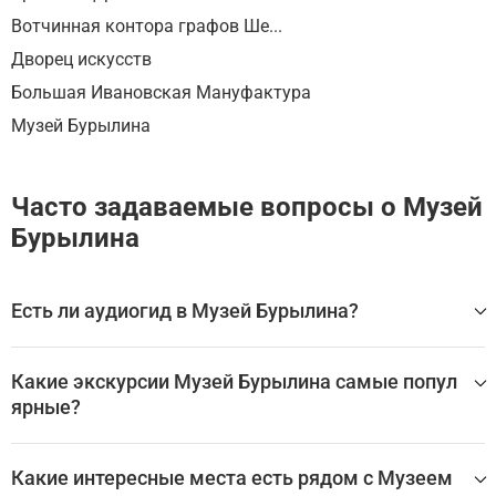
Вотчинная контора графов Ше...
Дворец искусств
Большая Ивановская Мануфактура
Музей Бурылина
Часто задаваемые вопросы о Музей
Бурылина
Есть ли аудиогид в Музей Бурылина?
Да, для посещения Музей Бурылина доступен аудиогид,
который помогает самостоятельно изучить главные зал
Какие экскурсии Музей Бурылина самые попул
ы, экспонаты и историю достопримечательности без эк
ярные?
скурсовода.
Лучшие аудиогиды и самостоятельные экскурсии по Му
Самые популярные туры Музей Бурылина:
зей Бурылина:
Какие интересные места есть рядом с Музеем