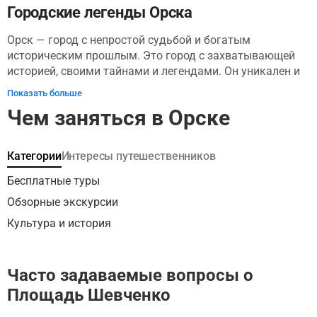
Городские легенды Орска
Орск — город с непростой судьбой и богатым
историческим прошлым. Это город с захватывающей
историей, своими тайнами и легендами. Он уникален и
славен историческими личностями, и сегодня в нем
Показать больше
живут удивительные люди, открытые душой и сердцем.
Чем заняться в Орске
Прогулка начнется с центра города, у Орского историко-
краеведческого музея, который является самым
современным музеем Оренбургской области. Вы
Категории
Интересы путешественников
познакомитесь с историей города у ДК Нефтехимиков и
школы №8, которая известна не только своими
Бесплатные туры
выпускниками, но и их подвигами во время Великой
Обзорные экскурсии
Отечественной войны. Вы увидите необычные
Культура и история
постройки довоенного времени, и прогуляетесь до
площади Васнецова, где находится памятник жертвам
Чернобыльской аварии. Вы откроете для себя яркую
Часто задаваемые вопросы о
сторону Орска с огромными красочными рисунками на
фасадах домов. Не упустите из виду необычный
Площадь Шевченко
памятник орскому пирожку, попробуете мороженое