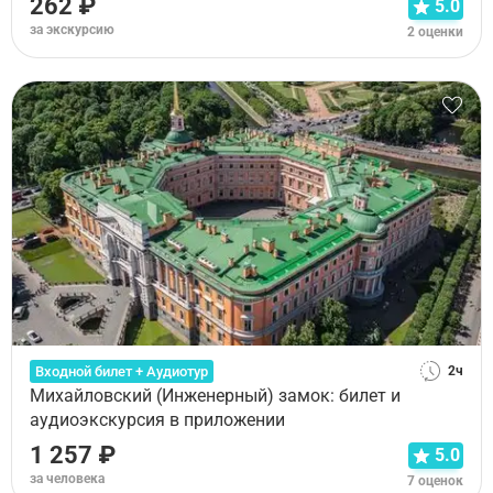
262 ₽
5.0
за экскурсию
2 оценки
Входной билет + Аудиотур
2ч
Михайловский (Инженерный) замок: билет и
аудиоэкскурсия в приложении
1 257 ₽
5.0
за человека
7 оценок