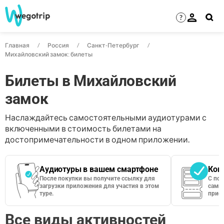
?
Главная
Россия
Санкт-Петербург
Михайловский замок: билеты
Билеты в Михайловский
замок
Наслаждайтесь самостоятельными аудиотурами с
включенными в стоимость билетами на
достопримечательности в одном приложении.
Аудиотуры в вашем смартфоне
Кон
После покупки вы получите ссылку для
С по
загрузки приложения для участия в этом
сами 
туре.
приос
Все виды активностей