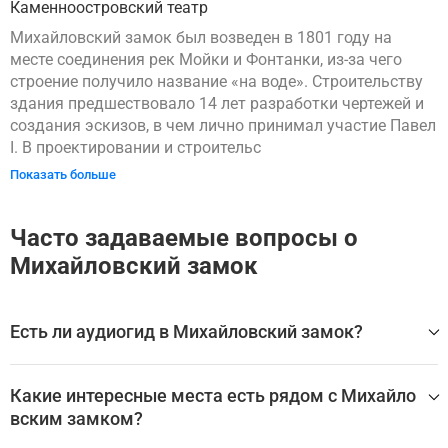
Каменноостровский театр
Михайловский замок был возведен в 1801 году на
месте соединения рек Мойки и Фонтанки, из-за чего
строение получило название «на воде». Строительству
здания предшествовало 14 лет разработки чертежей и
создания эскизов, в чем лично принимал участие Павел
I. В проектировании и строительс
Показать больше
Часто задаваемые вопросы о
Михайловский замок
Есть ли аудиогид в Михайловский замок?
Да, для посещения Михайловский замок доступен ауди
огид, который помогает самостоятельно изучить главн
Какие интересные места есть рядом с Михайло
ые залы, экспонаты и историю достопримечательности
вским замком?
без экскурсовода.