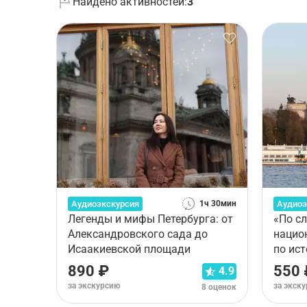
Найдено активностей:
3
Аудиоэкскурсия
Аудиоэ
1ч 30мин
Легенды и мифы Петербурга: от
«По с
Александровского сада до
нацио
Исаакиевской площади
по ис
890 ₽
550 
4.9
за экскурсию
за экск
8 оценок