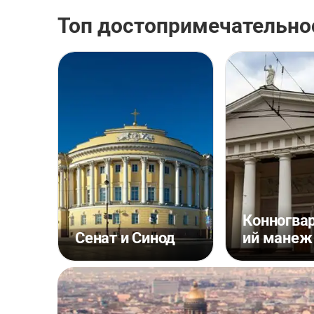
Топ достопримечательно
Конногва
Сенат и Синод
ий манеж