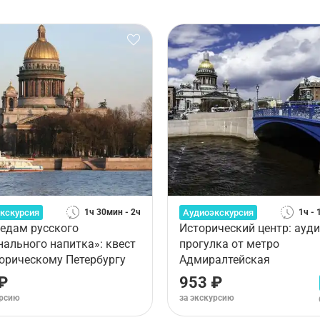
кскурсия
Аудиоэкскурсия
1ч 30мин - 2ч
1ч -
ледам русского
Исторический центр: ауд
нального напитка»: квест
прогулка от метро
торическому Петербургу
Адмиралтейская
₽
953 ₽
урсию
за экскурсию