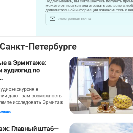
Подписываясь, вы соглашаетесь получать промо
можете отписаться или отозвать согласие в лю
дополнительной информации ознакомьтесь с н
 Санкт-Петербурге
ые в Эрмитаже:
и аудиогид по
..
аудиоэкскурсия в
нии дают вам возможность
 темпе исследовать Эрмитаж
 по величине
больше
венный музей в мире.
гко потеряться, потому что
аж: Главный штаб—
по всем залам составит 24