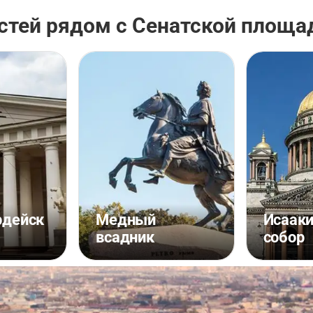
стей рядом с Сенатской площа
рдейск
Медный
Исааки
всадник
собор