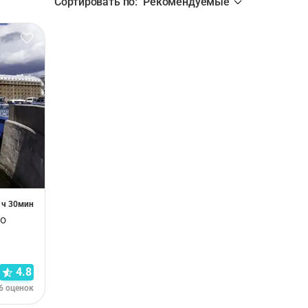
Сортировать по
:
Рекомендуемые
 1ч 30мин
ио
4.8
6 оценок