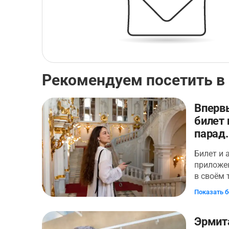
Рекомендуем посетить в
Вперв
билет 
парад.
Билет и 
приложе
в своём
— второй
Показать 
художест
Здесь ле
Эрмит
маршрут 