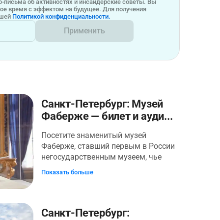
-письма об активностях и инсайдерские советы. Вы
бое время с эффектом на будущее. Для получения
ашей
Политикой конфиденциальности.
Применить
Санкт-Петербург: Музей
Фаберже — билет и ауди...
Посетите знаменитый музей
Фаберже, ставший первым в России
негосударственным музеем, чье
собрание имеет национальное и
Показать больше
мировое значение. В музее собрана
крупнейшая в мире коллекция из
1000 изделий фирмы Фаберже, среди
которых фантазийные предметы,
Санкт-Петербург: