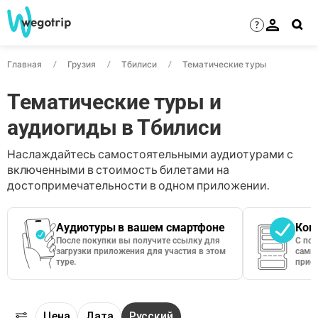
?
Главная
Грузия
Тбилиси
Тематические туры
Тематические туры и
аудиогиды в Тбилиси
Наслаждайтесь самостоятельными аудиотурами с
включенными в стоимость билетами на
достопримечательности в одном приложении.
Аудиотуры в вашем смартфоне
Кон
После покупки вы получите ссылку для
С по
загрузки приложения для участия в этом
сами 
туре.
приос
Цена
Дата
Русский