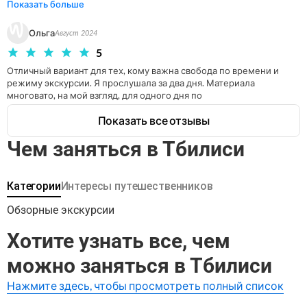
около 2–2,5 часов, проходит по доступной местности и
Показать больше
Очень полезен тем, кто хочет изучать город в собственном 
включает в себя умеренные подъёмы и спуски.
темпе.

Ольга
За день можно обойти все локации, но можно никуда не 
Одевайтесь удобно — и в путь!
Август 2024
торопиться и размеренно наслаждаться прогулкой, заглядывая по 
5
дороге в кафе или ресторанчики.
Отличный вариант для тех, кому важна свобода по времени и 
режиму экскурсии. Я прослушала за два дня. Материала 
многовато, на мой взгляд, для одного дня по
Показать все отзывы
Чем заняться в Тбилиси
Категории
Интересы путешественников
Обзорные экскурсии
Хотите узнать все, чем
можно заняться в Тбилиси
Нажмите здесь, чтобы просмотреть полный список