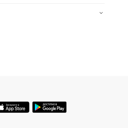
вобравший в себя литературу,
музыку, хореографию, вокал и ещё
многое другое. На площади Победы
окажемся в пункте, который редко
мостоятельно изучить главные залы, э
минуют официальные делегации и
первые лица стран.