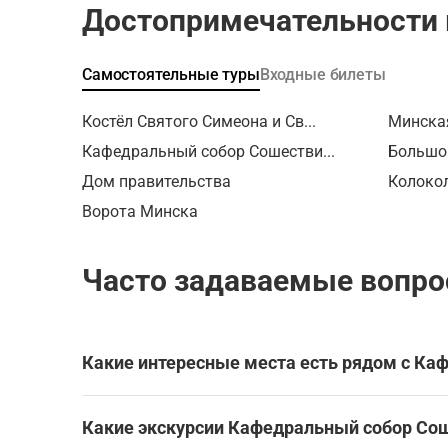
Достопримечательности 
путешест
набережн
услышите
Самостоятельные туры
Входные билеты
мстящей
смерть. 
Костёл Святого Симеона и Св...
Минска
пани мы 
улице в 
Кафедральный собор Сошестви...
Большой
ратуши.
Дом правительства
Колоко
главном 
Ворота Минска
веселом 
мстителе
страшной
Часто задаваемые вопро
произошл
Затем п
загадочн
то появл
Какие интересные места есть рядом с К
из двор
сквере р
Кафедральный собор Сошествия Святого Духа н
который
Какие экскурсии Кафедральный собор Со
Эти экскурсии охватывают Кафедральный собор
человека