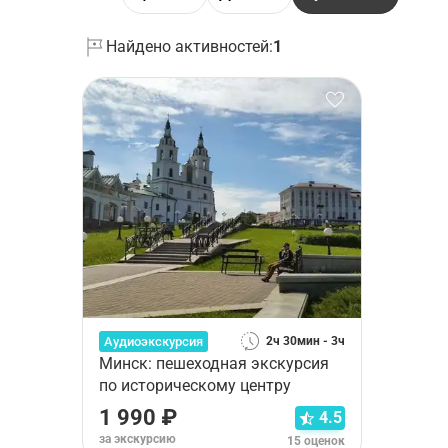
Найдено активностей:
1
Аудиоэкскурсия
2ч 30мин - 3ч
Минск: пешеходная экскурсия
по историческому центру
1 990 ₽
4.5
за экскурсию
15 оценок