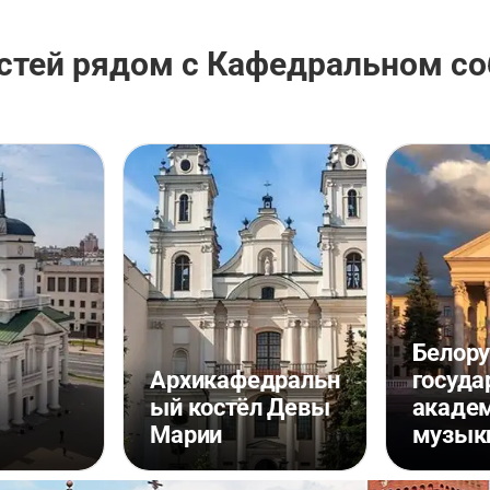
стей рядом с Кафедральном с
Белору
Архикафедральн
госуда
я
ый костёл Девы
акаде
Марии
музык