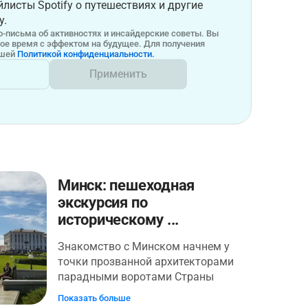
листы Spotify о путешествиях и другие
у.
-письма об активностях и инсайдерские советы. Вы
бое время с эффектом на будущее. Для получения
ашей
Политикой конфиденциальности.
Применить
Минск: пешеходная
экскурсия по
историческому ...
Знакомство с Минском начнем у
точки прозванной архитекторами
парадными воротами Страны
Советов. Далее, исключив всякое
Показать больше
перемещения на автомобиле, своим