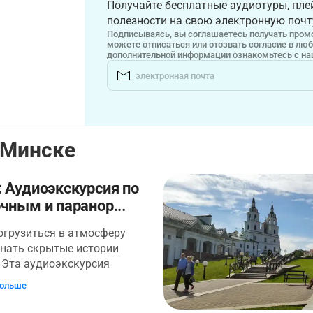
Получайте бесплатные аудиотуры, плей
полезности на свою электронную почт
Подписываясь, вы соглашаетесь получать промо
можете отписаться или отозвать согласие в лю
дополнительной информации ознакомьтесь с н
 Минске
 Аудиоэкскурсия по
чным и паранор...
огрузиться в атмосферу
знать скрытые истории
 Эта аудиоэкскурсия
о подойдёт любителям
больше
 истории и загадочных
 Мы начнём наше