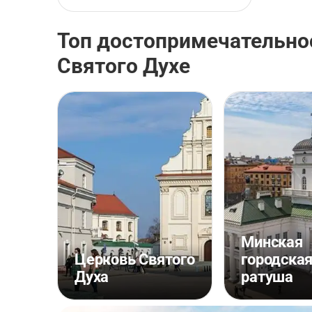
Топ достопримечательно
Святого Духе
Минская
Церковь Святого
городска
Духа
ратуша