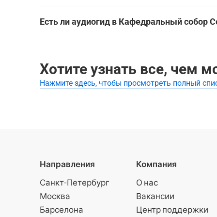
жизни. З
Минск: пешеходная экскурсия по историческ
Самые популярные туры Кафедральный собор С
Красного
Есть ли аудиогид в Кафедральный собор 
печально
Минск: пешеходная экскурсия по историческ
память о
Да, для посещения Кафедральный собор Сошеств
откроем 
кспонаты и историю достопримечательности бе
глубокий
Лучшие аудиогиды и самостоятельные экскурси
Хотите узнать все, чем 
его архи
тайны Ми
Нажмите здесь, чтобы просмотреть полный спи
Минск: пешеходная экскурсия по историческ
мистике!
Направления
Компания
Санкт-Петербург
О нас
Москва
Вакансии
Барселона
Центр поддержки